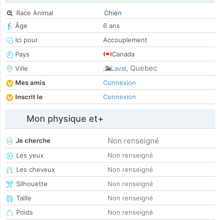
Race Animal
Chien
Âge
6 ans
Ici pour
Accouplement
Pays
Canada
Quebec
Ville
Laval
,
Mes amis
Connexion
Inscrit le
Connexion
Mon physique et+
Non renseigné
Je cherche
Les yeux
Non renseigné
Les cheveux
Non renseigné
Silhouette
Non renseigné
Taille
Non renseigné
Poids
Non renseigné