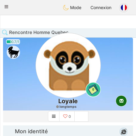
Anim
our
Toggle
Mode
Connexion
navigation
Rencontre Homme Quebec
0.7/1
0
Loyale
longtemps
0
Mon identité