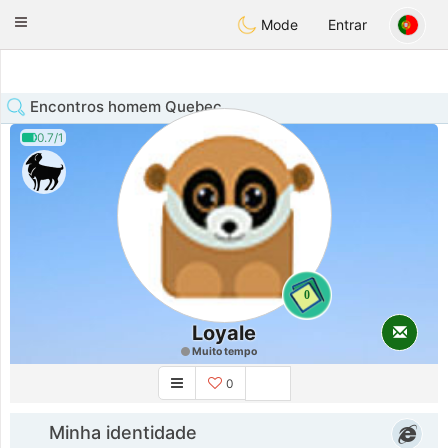
Anim
our
Toggle
Mode
Entrar
navigation
Encontros homem Quebec
0.7/1
0
Loyale
Muito tempo
0
Minha identidade