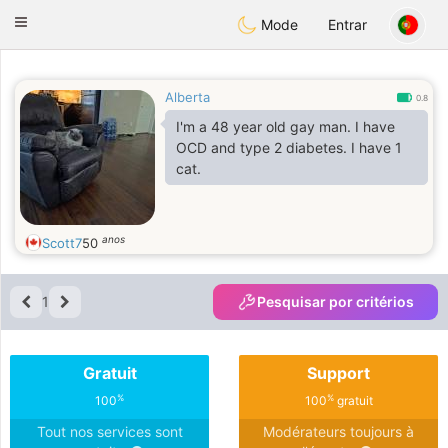
Anim
our
Toggle
Mode
Entrar
navigation
Alberta
0.8
I'm a 48 year old gay man. I have
OCD and type 2 diabetes. I have 1
cat.
anos
Scott7
50
1
Pesquisar por critérios
Gratuit
Support
%
%
100
100
gratuit
Tout nos services sont
Modérateurs toujours à