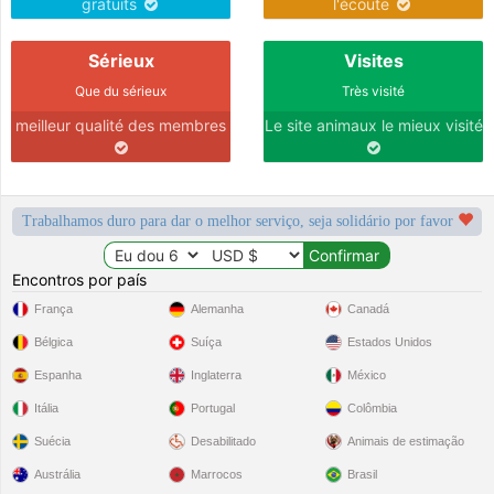
gratuits
l'écoute
Sérieux
Visites
Que du sérieux
Très visité
meilleur qualité des membres
Le site animaux le mieux visité
Trabalhamos duro para dar o melhor serviço, seja solidário por favor
Encontros por país
França
Alemanha
Canadá
Bélgica
Suíça
Estados Unidos
Espanha
Inglaterra
México
Itália
Portugal
Colômbia
Suécia
Desabilitado
Animais de estimação
Austrália
Marrocos
Brasil