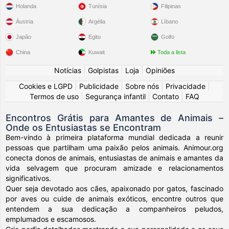
Holanda
Tunísia
Filipinas
Áustria
Argélia
Líbano
Japão
Egito
Golfo
China
Kuwait
Toda a lista
Notícias
|
Golpistas
|
Loja
|
Opiniões
Cookies e LGPD
|
Publicidade
|
Sobre nós
|
Privacidade
|
Termos de uso
|
Segurança infantil
|
Contato
|
FAQ
Encontros Grátis para Amantes de Animais –
Onde os Entusiastas se Encontram
Bem-vindo à primeira plataforma mundial dedicada a reunir
pessoas que partilham uma paixão pelos animais. Animour.org
conecta donos de animais, entusiastas de animais e amantes da
vida selvagem que procuram amizade e relacionamentos
significativos.
Quer seja devotado aos cães, apaixonado por gatos, fascinado
por aves ou cuide de animais exóticos, encontre outros que
entendem a sua dedicação a companheiros peludos,
emplumados e escamosos.