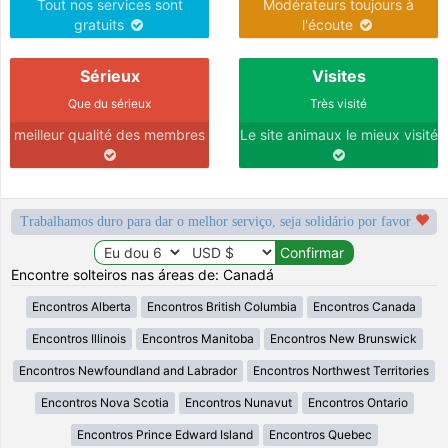
Tout nos services sont
Modérateurs toujours à
gratuits
l'écoute
Sérieux
Visites
Que du sérieux
Très visité
meilleur qualité des membres
Le site animaux le mieux visité
Trabalhamos duro para dar o melhor serviço, seja solidário por favor
Encontre solteiros nas áreas de: Canadá
Encontros Alberta
Encontros British Columbia
Encontros Canada
Encontros Illinois
Encontros Manitoba
Encontros New Brunswick
Encontros Newfoundland and Labrador
Encontros Northwest Territories
Encontros Nova Scotia
Encontros Nunavut
Encontros Ontario
Encontros Prince Edward Island
Encontros Quebec