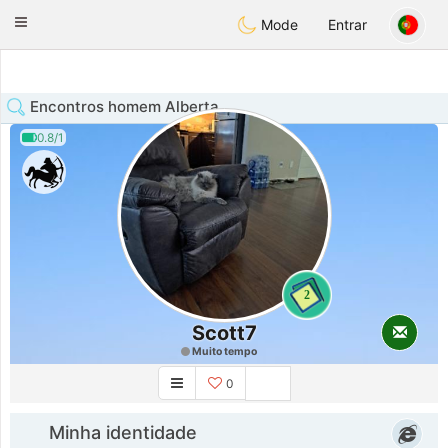
Anim
our
Toggle
Mode
Entrar
navigation
Encontros homem Alberta
0.8/1
2
Scott7
Muito tempo
0
Minha identidade