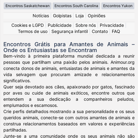
Encontros Saskatchewan
Encontros South Carolina
Encontros Yukon
Notícias
|
Golpistas
|
Loja
|
Opiniões
Cookies e LGPD
|
Publicidade
|
Sobre nós
|
Privacidade
|
Termos de uso
|
Segurança infantil
|
Contato
|
FAQ
Encontros Grátis para Amantes de Animais –
Onde os Entusiastas se Encontram
Bem-vindo à primeira plataforma mundial dedicada a reunir
pessoas que partilham uma paixão pelos animais. Animour.org
conecta donos de animais, entusiastas de animais e amantes da
vida selvagem que procuram amizade e relacionamentos
significativos.
Quer seja devotado aos cães, apaixonado por gatos, fascinado
por aves ou cuide de animais exóticos, encontre outros que
entendem a sua dedicação a companheiros peludos,
emplumados e escamosos.
Crie perfis detalhados mostrando a sua personalidade e os seus
queridos animais, conecte-se com outros amantes de animais e
construa relacionamentos baseados em valores e experiências
partilhadas.
Junte-se a uma comunidade onde os seus animais não são