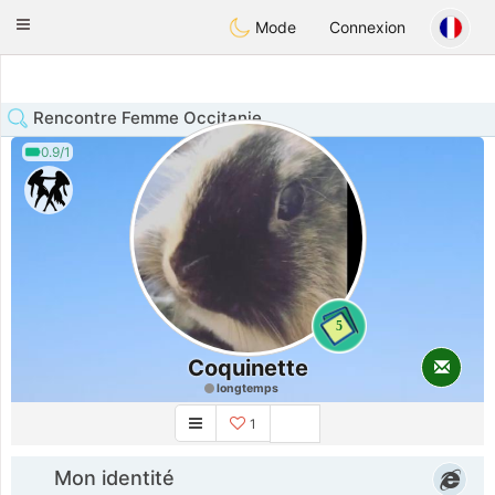
Anim
our
Toggle
Mode
Connexion
navigation
Rencontre Femme Occitanie
0.9/1
5
Coquinette
longtemps
1
Mon identité