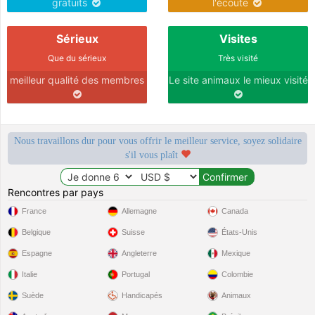
gratuits
l'écoute
Sérieux
Visites
Que du sérieux
Très visité
meilleur qualité des membres
Le site animaux le mieux visité
Nous travaillons dur pour vous offrir le meilleur service, soyez solidaire
s'il vous plaît
Rencontres par pays
France
Allemagne
Canada
Belgique
Suisse
États-Unis
Espagne
Angleterre
Mexique
Italie
Portugal
Colombie
Suède
Handicapés
Animaux