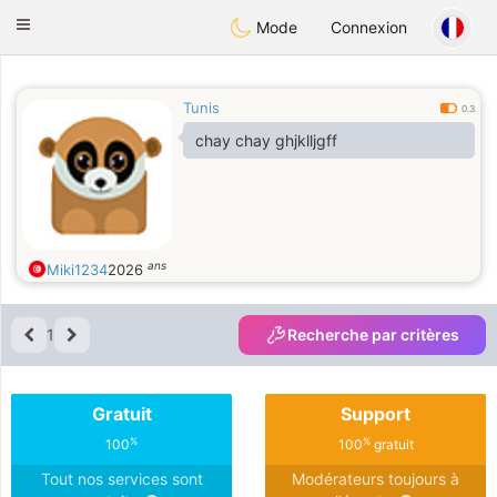
Anim
our
Toggle
Mode
Connexion
navigation
Tunis
0.3
chay chay ghjklljgff
ans
Miki1234
2026
1
Recherche par critères
Gratuit
Support
%
%
100
100
gratuit
Tout nos services sont
Modérateurs toujours à