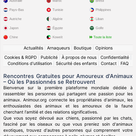
Australie
Maroc
Brésil
Pays-Bas
Tunisie
Philippines
Autriche
Algérie
Liban
Japon
Égypte
Golfe
Chine
Koweït
Toute la liste
Actualités
|
Arnaqueurs
|
Boutique
|
Opinions
Cookies & RGPD
|
Publicité
|
À propos de nous
|
Confidentialité
|
Conditions d'utilisation
|
Sécurité des enfants
|
Contact
|
FAQ
Rencontres Gratuites pour Amoureux d'Animaux
– Où les Passionnés se Retrouvent
Bienvenue sur la première plateforme mondiale dédiée à
rassembler les personnes qui partagent une passion pour les
animaux. Animour.org connecte les propriétaires d'animaux, les
enthousiastes des animaux et les amoureux de la faune
cherchant l'amitié et des relations significatives.
Que vous soyez dévoué aux chiens, passionné par les chats,
fasciné par les oiseaux ou que vous preniez soin d'animaux
exotiques, trouvez d'autres personnes qui comprennent votre