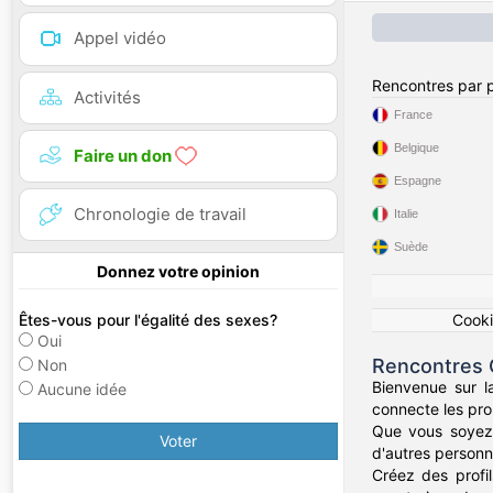
Appel vidéo
Rencontres par 
Activités
France
Belgique
Faire un don
Espagne
Chronologie de travail
Italie
Suède
Donnez votre opinion
Cook
Êtes-vous pour l'égalité des sexes?
Oui
Rencontres 
Non
Bienvenue sur l
Aucune idée
connecte les prop
Que vous soyez 
Voter
d'autres personn
Créez des profi