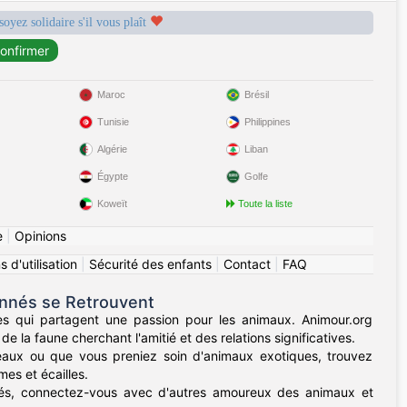
soyez solidaire s'il vous plaît
Maroc
Brésil
Tunisie
Philippines
Algérie
Liban
Égypte
Golfe
Koweït
Toute la liste
e
|
Opinions
 d'utilisation
|
Sécurité des enfants
|
Contact
|
FAQ
onnés se Retrouvent
es qui partagent une passion pour les animaux. Animour.org
 la faune cherchant l'amitié et des relations significatives.
eaux ou que vous preniez soin d'animaux exotiques, trouvez
s et écailles.
aimés, connectez-vous avec d'autres amoureux des animaux et