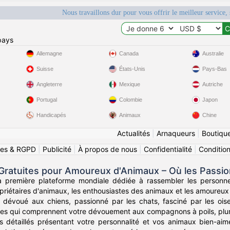
Nous travaillons dur pour vous offrir le meilleur service, 
pays
Allemagne
Canada
Australie
Suisse
États-Unis
Pays-Bas
Angleterre
Mexique
Autriche
Portugal
Colombie
Japon
Handicapés
Animaux
Chine
Actualités
|
Arnaqueurs
|
Boutiqu
ies & RGPD
|
Publicité
|
À propos de nous
|
Confidentialité
|
Conditions
Gratuites pour Amoureux d'Animaux – Où les Passi
a première plateforme mondiale dédiée à rassembler les personn
riétaires d'animaux, les enthousiastes des animaux et les amoureux de
dévoué aux chiens, passionné par les chats, fasciné par les ois
es qui comprennent votre dévouement aux compagnons à poils, plume
ls détaillés présentant votre personnalité et vos animaux bien-