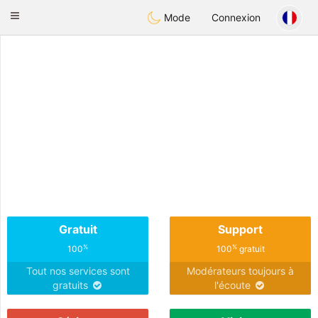
Anim
our
Toggle
Mode
Connexion
navigation
Gratuit
Support
%
%
100
100
gratuit
Tout nos services sont
Modérateurs toujours à
gratuits
l'écoute