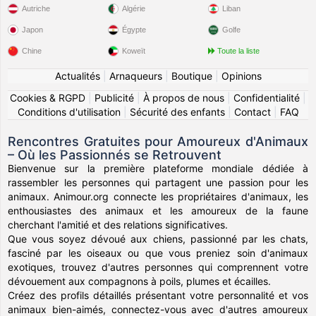
Autriche
Algérie
Liban
Japon
Égypte
Golfe
Chine
Koweït
Toute la liste
Actualités
|
Arnaqueurs
|
Boutique
|
Opinions
Cookies & RGPD
|
Publicité
|
À propos de nous
|
Confidentialité
|
Conditions d'utilisation
|
Sécurité des enfants
|
Contact
|
FAQ
Rencontres Gratuites pour Amoureux d'Animaux
– Où les Passionnés se Retrouvent
Bienvenue sur la première plateforme mondiale dédiée à
rassembler les personnes qui partagent une passion pour les
animaux. Animour.org connecte les propriétaires d'animaux, les
enthousiastes des animaux et les amoureux de la faune
cherchant l'amitié et des relations significatives.
Que vous soyez dévoué aux chiens, passionné par les chats,
fasciné par les oiseaux ou que vous preniez soin d'animaux
exotiques, trouvez d'autres personnes qui comprennent votre
dévouement aux compagnons à poils, plumes et écailles.
Créez des profils détaillés présentant votre personnalité et vos
animaux bien-aimés, connectez-vous avec d'autres amoureux