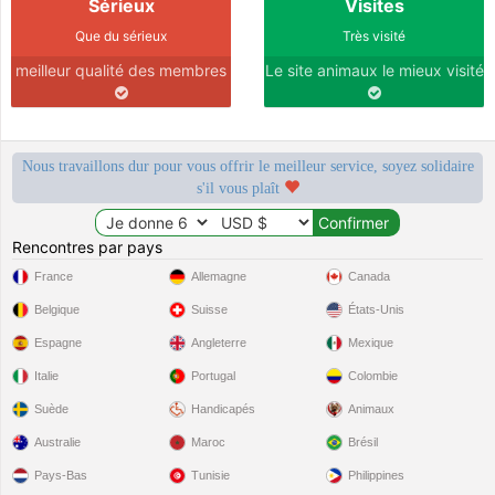
Sérieux
Visites
Que du sérieux
Très visité
meilleur qualité des membres
Le site animaux le mieux visité
Nous travaillons dur pour vous offrir le meilleur service, soyez solidaire
s'il vous plaît
Rencontres par pays
France
Allemagne
Canada
Belgique
Suisse
États-Unis
Espagne
Angleterre
Mexique
Italie
Portugal
Colombie
Suède
Handicapés
Animaux
Australie
Maroc
Brésil
Pays-Bas
Tunisie
Philippines