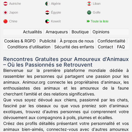
Autriche
Algérie
Liban
Japon
Égypte
Golfe
Chine
Koweït
Toute la liste
Actualités
|
Arnaqueurs
|
Boutique
|
Opinions
Cookies & RGPD
|
Publicité
|
À propos de nous
|
Confidentialité
|
Conditions d'utilisation
|
Sécurité des enfants
|
Contact
|
FAQ
Rencontres Gratuites pour Amoureux d'Animaux
– Où les Passionnés se Retrouvent
Bienvenue sur la première plateforme mondiale dédiée à
rassembler les personnes qui partagent une passion pour les
animaux. Animour.org connecte les propriétaires d'animaux, les
enthousiastes des animaux et les amoureux de la faune
cherchant l'amitié et des relations significatives.
Que vous soyez dévoué aux chiens, passionné par les chats,
fasciné par les oiseaux ou que vous preniez soin d'animaux
exotiques, trouvez d'autres personnes qui comprennent votre
dévouement aux compagnons à poils, plumes et écailles.
Créez des profils détaillés présentant votre personnalité et vos
animaux bien-aimés, connectez-vous avec d'autres amoureux