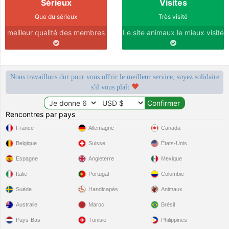
Sérieux
Visites
Que du sérieux
Très visité
meilleur qualité des membres
Le site animaux le mieux visité
Nous travaillons dur pour vous offrir le meilleur service, soyez solidaire
s'il vous plaît
Rencontres par pays
France
Allemagne
Canada
Belgique
Suisse
États-Unis
Espagne
Angleterre
Mexique
Italie
Portugal
Colombie
Suède
Handicapés
Animaux
Australie
Maroc
Brésil
Pays-Bas
Tunisie
Philippines