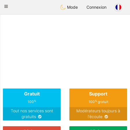
Anim
our
Toggle
Mode
Connexion
navigation
Gratuit
Support
%
%
100
100
gratuit
Tout nos services sont
Modérateurs toujours à
gratuits
l'écoute