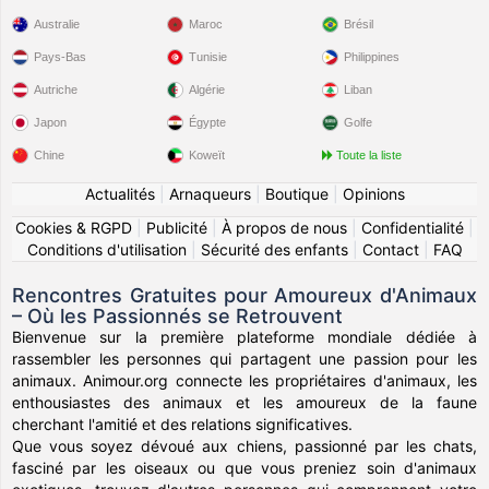
Australie
Maroc
Brésil
Pays-Bas
Tunisie
Philippines
Autriche
Algérie
Liban
Japon
Égypte
Golfe
Chine
Koweït
Toute la liste
Actualités
|
Arnaqueurs
|
Boutique
|
Opinions
Cookies & RGPD
|
Publicité
|
À propos de nous
|
Confidentialité
|
Conditions d'utilisation
|
Sécurité des enfants
|
Contact
|
FAQ
Rencontres Gratuites pour Amoureux d'Animaux
– Où les Passionnés se Retrouvent
Bienvenue sur la première plateforme mondiale dédiée à
rassembler les personnes qui partagent une passion pour les
animaux. Animour.org connecte les propriétaires d'animaux, les
enthousiastes des animaux et les amoureux de la faune
cherchant l'amitié et des relations significatives.
Que vous soyez dévoué aux chiens, passionné par les chats,
fasciné par les oiseaux ou que vous preniez soin d'animaux