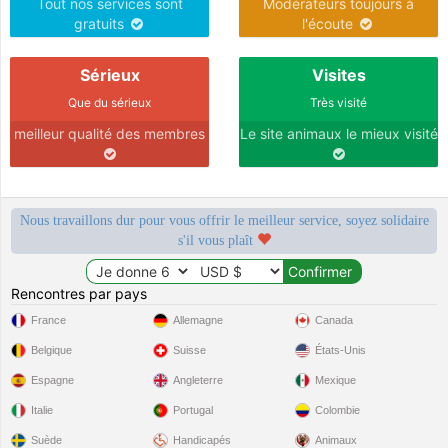
Tout nos services sont
Modérateurs toujours à
gratuits
l'écoute
Sérieux
Visites
Que du sérieux
Très visité
meilleur qualité des membres
Le site animaux le mieux visité
Nous travaillons dur pour vous offrir le meilleur service, soyez solidaire
s'il vous plaît
Rencontres par pays
France
Allemagne
Canada
Belgique
Suisse
États-Unis
Espagne
Angleterre
Mexique
Italie
Portugal
Colombie
Suède
Handicapés
Animaux