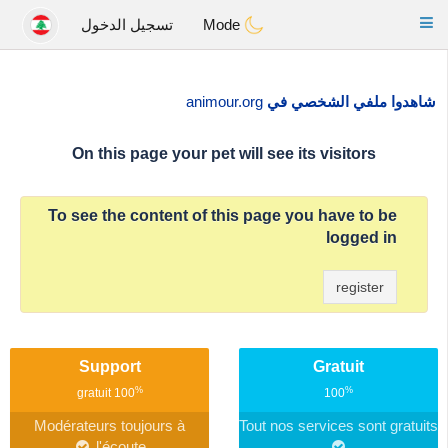
Anim
our
Toggle
Mode
تسجيل الدخول
navigation
شاهدوا ملفي الشخصي في
animour.org
On this page your pet will see its visitors
To see the content of this page you have to be
logged in
register
Support
Gratuit
%
%
gratuit
100
100
Modérateurs toujours à
Tout nos services sont gratuits
l'écoute