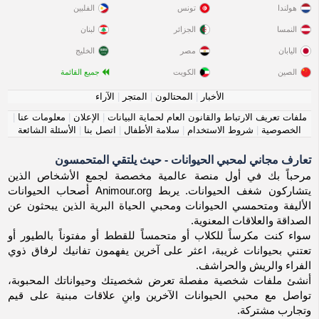
هولندا
تونس
الفلبين
النمسا
الجزائر
لبنان
اليابان
مصر
الخليج
الصين
الكويت
جميع القائمة
الأخبار
|
المحتالون
|
المتجر
|
الآراء
ملفات تعريف الارتباط والقانون العام لحماية البيانات
|
الإعلان
|
معلومات عنا
|
الخصوصية
|
شروط الاستخدام
|
سلامة الأطفال
|
اتصل بنا
|
الأسئلة الشائعة
تعارف مجاني لمحبي الحيوانات - حيث يلتقي المتحمسون
مرحباً بك في أول منصة عالمية مخصصة لجمع الأشخاص الذين
يتشاركون شغف الحيوانات. يربط Animour.org أصحاب الحيوانات
الأليفة ومتحمسي الحيوانات ومحبي الحياة البرية الذين يبحثون عن
الصداقة والعلاقات المعنوية.
سواء كنت مكرساً للكلاب أو متحمساً للقطط أو مفتوناً بالطيور أو
تعتني بحيوانات غريبة، اعثر على آخرين يفهمون تفانيك لرفاق ذوي
الفراء والريش والحراشف.
أنشئ ملفات شخصية مفصلة تعرض شخصيتك وحيواناتك المحبوبة،
تواصل مع محبي الحيوانات الآخرين وابنِ علاقات مبنية على قيم
وتجارب مشتركة.