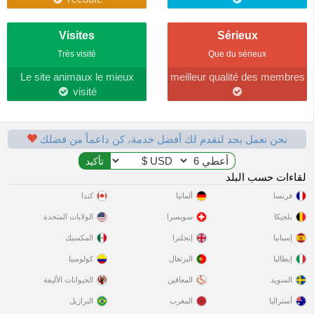
Visites
Sérieux
Très visité
Que du sérieux
Le site animaux le mieux
meilleur qualité des membres
visité
نحن نعمل بجد لنقدم لك أفضل خدمة، كن داعماً من فضلك
لقاءات حسب البلد
فرنسا
ألمانيا
كندا
بلجيكا
سويسرا
الولايات المتحدة
إسبانيا
إنجلترا
المكسيك
إيطاليا
البرتغال
كولومبيا
السويد
المعاقين
الحيوانات الأليفة
أستراليا
المغرب
البرازيل