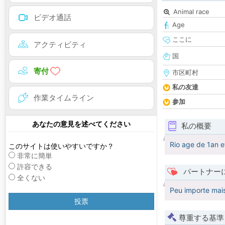
Animal race
ビデオ通話
Age
ここに
アクティビティ
国
寄付
市区町村
私の友達
作業タイムライン
参加
あなたの意見を述べてください
私の概要
Rio age de 1an et
このサイトは使いやすいですか？
非常に簡単
許容できる
パートナー
全くない
Peu importe mais
投票
尊重する基準