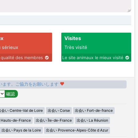
ux
Visites
 sérieux
Très visité
r qualité des membres
Le site animaux le mieux visité
います。ご協力をお願いします
会い Centre-Val de Loire
出会い Corse
出会い Fort-de-france
auts-de-France
出会い Île-de-France
出会い La Réunion
出会い Pays de la Loire
出会い Provence-Alpes-Côte d Azur