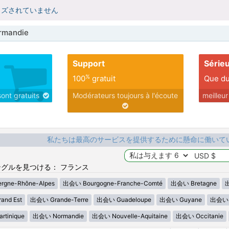
イズされていません
mandie
Support
Série
%
100
gratuit
Que du
sont gratuits
Modérateurs toujours à l'écoute
meilleu
私たちは最高のサービスを提供するために懸命に働いて
グルを見つける： フランス
gne-Rhône-Alpes
出会い Bourgogne-Franche-Comté
出会い Bretagne
出
nd Est
出会い Grande-Terre
出会い Guadeloupe
出会い Guyane
出会い H
tinique
出会い Normandie
出会い Nouvelle-Aquitaine
出会い Occitanie