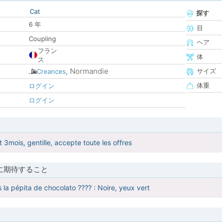
Cat
探す
6 年
目
Coupling
ヘア
フラン
体
ス
Normandie
サイズ
Creances
,
体重
ログイン
ログイン
 3mois, gentille, accepte toute les offres
に期待すること
 la pépita de chocolato ???? : Noire, yeux vert