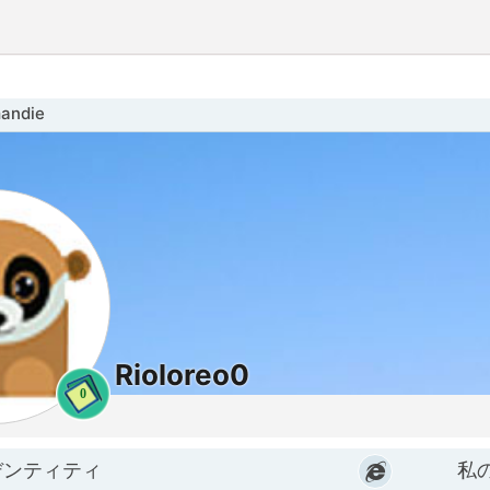
andie
Rioloreo0
0
デンティティ
私