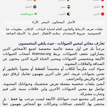
اليابان
مصر
الخليج
الصين
الكويت
جميع القائمة
الأخبار
|
المحتالون
|
المتجر
|
الآراء
ملفات تعريف الارتباط والقانون العام لحماية البيانات
|
الإعلان
|
معلومات عنا
|
الخصوصية
|
شروط الاستخدام
|
سلامة الأطفال
|
اتصل بنا
|
الأسئلة الشائعة
تعارف مجاني لمحبي الحيوانات - حيث يلتقي المتحمسون
مرحباً بك في أول منصة عالمية مخصصة لجمع الأشخاص الذين
يتشاركون شغف الحيوانات. يربط Animour.org أصحاب الحيوانات
الأليفة ومتحمسي الحيوانات ومحبي الحياة البرية الذين يبحثون عن
الصداقة والعلاقات المعنوية.
سواء كنت مكرساً للكلاب أو متحمساً للقطط أو مفتوناً بالطيور أو
تعتني بحيوانات غريبة، اعثر على آخرين يفهمون تفانيك لرفاق ذوي
الفراء والريش والحراشف.
أنشئ ملفات شخصية مفصلة تعرض شخصيتك وحيواناتك المحبوبة،
تواصل مع محبي الحيوانات الآخرين وابنِ علاقات مبنية على قيم
وتجارب مشتركة.
انضم إلى مجتمع حيث حيواناتك الأليفة ليست مرحب بها فقط - بل
محتفى بها. اكتشف صداقات وشراكات مع أشخاص يفهمون حقاً