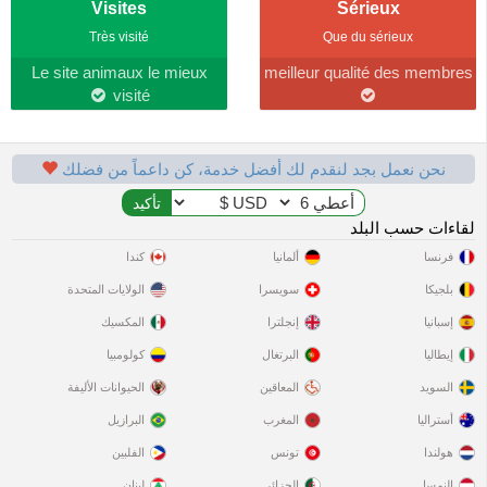
Visites
Sérieux
Très visité
Que du sérieux
Le site animaux le mieux
meilleur qualité des membres
visité
نحن نعمل بجد لنقدم لك أفضل خدمة، كن داعماً من فضلك
لقاءات حسب البلد
فرنسا
ألمانيا
كندا
بلجيكا
سويسرا
الولايات المتحدة
إسبانيا
إنجلترا
المكسيك
إيطاليا
البرتغال
كولومبيا
السويد
المعاقين
الحيوانات الأليفة
أستراليا
المغرب
البرازيل
هولندا
تونس
الفلبين
النمسا
الجزائر
لبنان