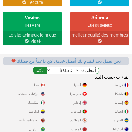
l'écoute
Visites
Sérieux
Très visité
Que du sérieux
Le site animaux le mieux
meilleur qualité des membres
visité
نحن نعمل بجد لنقدم لك أفضل خدمة، كن داعماً من فضلك
لقاءات حسب البلد
فرنسا
ألمانيا
كندا
بلجيكا
سويسرا
الولايات المتحدة
إسبانيا
إنجلترا
المكسيك
إيطاليا
البرتغال
كولومبيا
السويد
المعاقين
الحيوانات الأليفة
أستراليا
المغرب
البرازيل