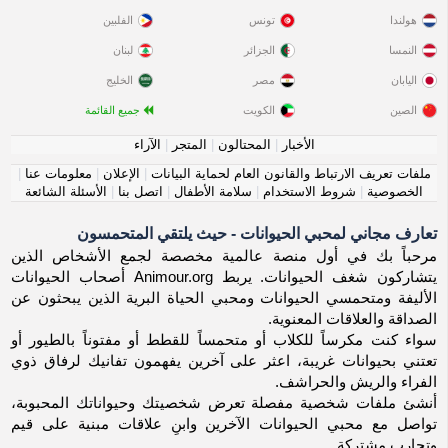
هولندا
تونس
الفلبين
النمسا
الجزائر
لبنان
اليابان
مصر
الخليج
الصين
الكويت
جميع القائمة
الأخبار
|
المحتالون
|
المتجر
|
الآراء
ملفات تعريف الارتباط والقانون العام لحماية البيانات
|
الإعلان
|
معلومات عنا
|
الخصوصية
|
شروط الاستخدام
|
سلامة الأطفال
|
اتصل بنا
|
الأسئلة الشائعة
تعارف مجاني لمحبي الحيوانات - حيث يلتقي المتحمسون
مرحباً بك في أول منصة عالمية مخصصة لجمع الأشخاص الذين
يتشاركون شغف الحيوانات. يربط Animour.org أصحاب الحيوانات
الأليفة ومتحمسي الحيوانات ومحبي الحياة البرية الذين يبحثون عن
الصداقة والعلاقات المعنوية.
سواء كنت مكرساً للكلاب أو متحمساً للقطط أو مفتوناً بالطيور أو
تعتني بحيوانات غريبة، اعثر على آخرين يفهمون تفانيك لرفاق ذوي
الفراء والريش والحراشف.
أنشئ ملفات شخصية مفصلة تعرض شخصيتك وحيواناتك المحبوبة،
تواصل مع محبي الحيوانات الآخرين وابنِ علاقات مبنية على قيم
وتجارب مشتركة.