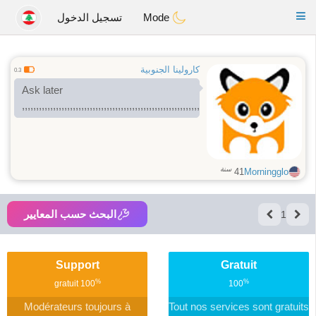
Anim
our
Toggle
Mode
تسجيل الدخول
navigation
كارولينا الجنوبية
0.3
Ask later
,,,,,,,,,,,,,,,,,,,,,,,,,,,,,,,,,,,,,,,,,,,,,,,,,,,,,,,,,,,,,,,,
سنة
41
Morningglo
البحث حسب المعايير
1
Support
Gratuit
%
%
gratuit
100
100
Modérateurs toujours à
Tout nos services sont gratuits