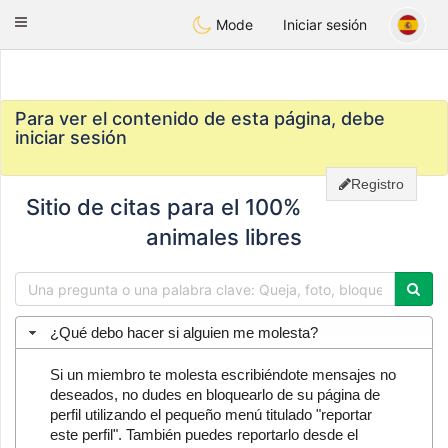
Anim
our
Toggle
Mode
Iniciar sesión
navigation
Para ver el contenido de esta página, debe
iniciar sesión
Registro
Sitio de citas para el 100%
animales libres
¿Qué debo hacer si alguien me molesta?
Si un miembro te molesta escribiéndote mensajes no
deseados, no dudes en bloquearlo de su página de
perfil utilizando el pequeño menú titulado "reportar
este perfil". También puedes reportarlo desde el