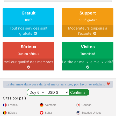
Gratuit
Support
%
%
100
100
gratuit
Tout nos services sont
Modérateurs toujours à
gratuits
l'écoute
Sérieux
Visites
Que du sérieux
Très visité
meilleur qualité des membres
Le site animaux le mieux visité
Trabajamos duro para darte el mejor servicio, por favor sé solidario
Citas por país
Francia
Alemania
Canadá
Bélgica
Suiza
Estados Unidos