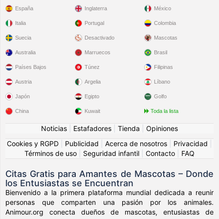
España
Inglaterra
México
Italia
Portugal
Colombia
Suecia
Desactivado
Mascotas
Australia
Marruecos
Brasil
Países Bajos
Túnez
Filipinas
Austria
Argelia
Líbano
Japón
Egipto
Golfo
China
Kuwait
Toda la lista
Noticias
|
Estafadores
|
Tienda
|
Opiniones
Cookies y RGPD
|
Publicidad
|
Acerca de nosotros
|
Privacidad
|
Términos de uso
|
Seguridad infantil
|
Contacto
|
FAQ
Citas Gratis para Amantes de Mascotas – Donde
los Entusiastas se Encuentran
Bienvenido a la primera plataforma mundial dedicada a reunir
personas que comparten una pasión por los animales.
Animour.org conecta dueños de mascotas, entusiastas de