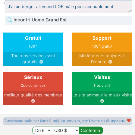
J'ai un berger allemand LOF mâle pour accouplement
Incontri Uomo Grand Est
Gratuit
Support
%
%
100
100
gratuit
Tout nos services sont
Modérateurs toujours à
gratuits
l'écoute
Sérieux
Visites
Que du sérieux
Très visité
meilleur qualité des membres
Le site animaux le mieux visité
Lavoriamo sodo per darti il miglior servizio, per favore sii di supporto