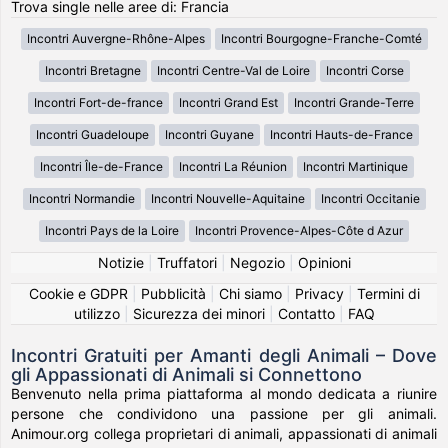
Trova single nelle aree di: Francia
Incontri Auvergne-Rhône-Alpes
Incontri Bourgogne-Franche-Comté
Incontri Bretagne
Incontri Centre-Val de Loire
Incontri Corse
Incontri Fort-de-france
Incontri Grand Est
Incontri Grande-Terre
Incontri Guadeloupe
Incontri Guyane
Incontri Hauts-de-France
Incontri Île-de-France
Incontri La Réunion
Incontri Martinique
Incontri Normandie
Incontri Nouvelle-Aquitaine
Incontri Occitanie
Incontri Pays de la Loire
Incontri Provence-Alpes-Côte d Azur
Notizie
|
Truffatori
|
Negozio
|
Opinioni
Cookie e GDPR
|
Pubblicità
|
Chi siamo
|
Privacy
|
Termini di
utilizzo
|
Sicurezza dei minori
|
Contatto
|
FAQ
Incontri Gratuiti per Amanti degli Animali – Dove
gli Appassionati di Animali si Connettono
Benvenuto nella prima piattaforma al mondo dedicata a riunire
persone che condividono una passione per gli animali.
Animour.org collega proprietari di animali, appassionati di animali