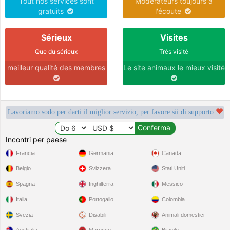
Tout nos services sont
Modérateurs toujours à
gratuits
l'écoute
Sérieux
Visites
Que du sérieux
Très visité
meilleur qualité des membres
Le site animaux le mieux visité
Lavoriamo sodo per darti il miglior servizio, per favore sii di supporto
Incontri per paese
Francia
Germania
Canada
Belgio
Svizzera
Stati Uniti
Spagna
Inghilterra
Messico
Italia
Portogallo
Colombia
Svezia
Disabili
Animali domestici
Australia
Marocco
Brasile