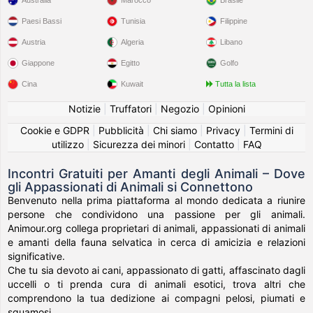
Paesi Bassi
Tunisia
Filippine
Austria
Algeria
Libano
Giappone
Egitto
Golfo
Cina
Kuwait
Tutta la lista
Notizie
|
Truffatori
|
Negozio
|
Opinioni
Cookie e GDPR
|
Pubblicità
|
Chi siamo
|
Privacy
|
Termini di
utilizzo
|
Sicurezza dei minori
|
Contatto
|
FAQ
Incontri Gratuiti per Amanti degli Animali – Dove
gli Appassionati di Animali si Connettono
Benvenuto nella prima piattaforma al mondo dedicata a riunire
persone che condividono una passione per gli animali.
Animour.org collega proprietari di animali, appassionati di animali
e amanti della fauna selvatica in cerca di amicizia e relazioni
significative.
Che tu sia devoto ai cani, appassionato di gatti, affascinato dagli
uccelli o ti prenda cura di animali esotici, trova altri che
comprendono la tua dedizione ai compagni pelosi, piumati e
squamosi.