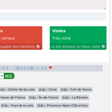
ux
Visites
 sérieux
Très visité
r qualité des membres
Le site animaux le mieux visité
います。ご協力をお願いします
会い Centre-Val de Loire
出会い Corse
出会い Fort-de-france
auts-de-France
出会い Île-de-France
出会い La Réunion
出会い Pays de la Loire
出会い Provence-Alpes-Côte d Azur