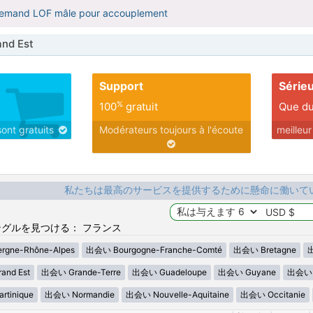
allemand LOF mâle pour accouplement
nd Est
Support
Série
%
100
gratuit
Que du
sont gratuits
Modérateurs toujours à l'écoute
meilleu
私たちは最高のサービスを提供するために懸命に働いて
グルを見つける： フランス
gne-Rhône-Alpes
出会い Bourgogne-Franche-Comté
出会い Bretagne
出
nd Est
出会い Grande-Terre
出会い Guadeloupe
出会い Guyane
出会い H
tinique
出会い Normandie
出会い Nouvelle-Aquitaine
出会い Occitanie