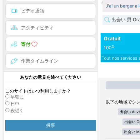
J'ai un berger 
ビデオ通話
出会い 男 Gra
アクティビティ
Gratuit
寄付
%
100
Tout nos services 
作業タイムライン
あなたの意見を述べてください
このサイトはいつ利用しますか？
早朝に
以下の地域でシン
日中
夜遅く
出会い Auver
出会い Gra
投票
出会い Mar