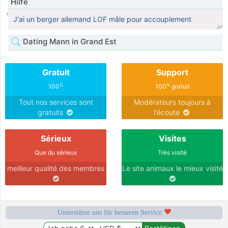
Hilfe
J'ai un berger allemand LOF mâle pour accouplement
Dating Mann in Grand Est
Gratuit
Support
%
%
100
100
gratuit
Tout nos services sont
Modérateurs toujours à
gratuits
l'écoute
Sérieux
Visites
Que du sérieux
Très visité
meilleur qualité des membres
Le site animaux le mieux visité
Unterstütze uns für besseren Service