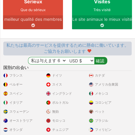
Sérieux
Visites
Que du sérieux
Très visité
meilleur qualité des membres
Le site animaux le mieux visité
私たちは最高のサービスを提供するために懸命に働いています。
ご協力をお願いします
国別の出会い
フランス
ドイツ
カナダ
ベルギー
スイス
アメリカ合衆国
スペイン
イングランド
メキシコ
イタリア
ポルトガル
コロンビア
スウェーデン
無効
ペット
オーストラリア
モロッコ
ブラジル
オランダ
チュニジア
フィリピン