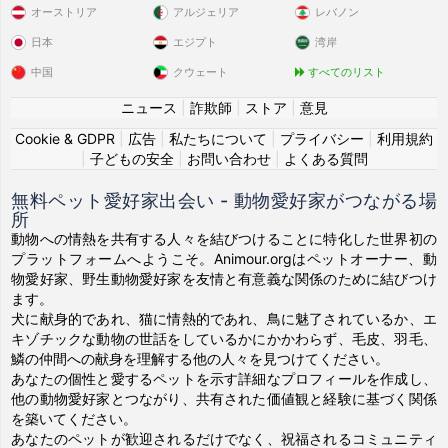
オーストリア
アルジェリア
レバノン
日本
エジプト
湾岸
中国
クウェート
すべてのリスト
ニュース
|
詐欺師
|
ストア
|
意見
Cookie & GDPR
|
広告
|
私たちについて
|
プライバシー
|
利用規約
|
子どもの安全
|
お問い合わせ
|
よくある質問
無料ペット愛好家出会い - 動物愛好家がつながる場
所
動物への情熱を共有する人々を結びつけることに特化した世界初の
プラットフォームへようこそ。Animour.orgはペットオーナー、動
物愛好家、野生動物愛好家を友情と有意義な関係のために結びつけ
ます。
犬に献身的であれ、猫に情熱的であれ、鳥に魅了されているか、エ
キゾチックな動物の世話をしているかにかかわらず、毛皮、羽毛、
鱗の仲間への献身を理解する他の人々を見つけてください。
あなたの個性と愛するペットを示す詳細なプロフィールを作成し、
他の動物愛好家とつながり、共有された価値観と経験に基づく関係
を築いてください。
あなたのペットが歓迎されるだけでなく、祝福されるコミュニティ