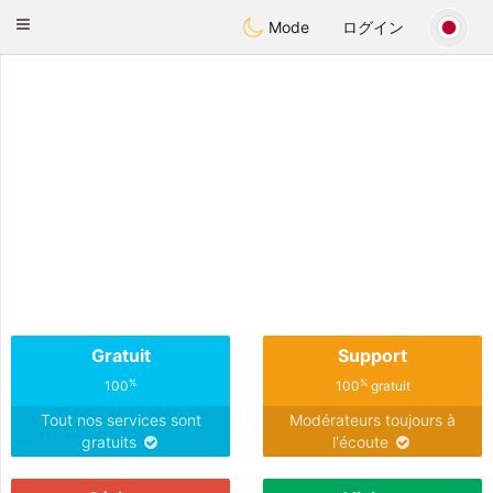
Anim
our
Toggle
Mode
ログイン
navigation
Gratuit
Support
%
%
100
100
gratuit
Tout nos services sont
Modérateurs toujours à
gratuits
l'écoute