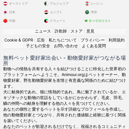
オーストリア
アルジェリア
レバノン
日本
エジプト
湾岸
中国
クウェート
すべてのリスト
ニュース
|
詐欺師
|
ストア
|
意見
Cookie & GDPR
|
広告
|
私たちについて
|
プライバシー
|
利用規約
|
子どもの安全
|
お問い合わせ
|
よくある質問
無料ペット愛好家出会い - 動物愛好家がつながる場
所
動物への情熱を共有する人々を結びつけることに特化した世界初の
プラットフォームへようこそ。Animour.orgはペットオーナー、動
物愛好家、野生動物愛好家を友情と有意義な関係のために結びつけ
ます。
犬に献身的であれ、猫に情熱的であれ、鳥に魅了されているか、エ
キゾチックな動物の世話をしているかにかかわらず、毛皮、羽毛、
鱗の仲間への献身を理解する他の人々を見つけてください。
あなたの個性と愛するペットを示す詳細なプロフィールを作成し、
他の動物愛好家とつながり、共有された価値観と経験に基づく関係
を築いてください。
あなたのペットが歓迎されるだけでなく、祝福されるコミュニティ