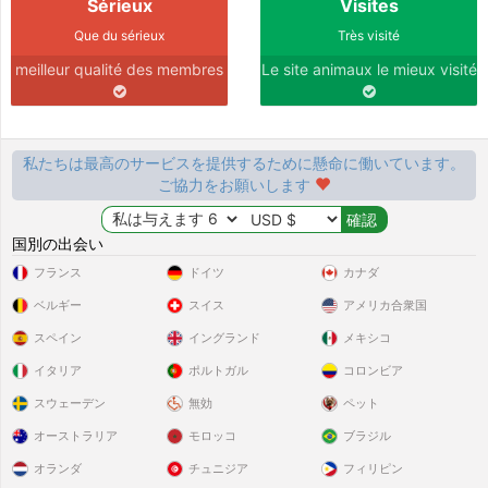
Sérieux
Visites
Que du sérieux
Très visité
meilleur qualité des membres
Le site animaux le mieux visité
私たちは最高のサービスを提供するために懸命に働いています。
ご協力をお願いします
国別の出会い
フランス
ドイツ
カナダ
ベルギー
スイス
アメリカ合衆国
スペイン
イングランド
メキシコ
イタリア
ポルトガル
コロンビア
スウェーデン
無効
ペット
オーストラリア
モロッコ
ブラジル
オランダ
チュニジア
フィリピン