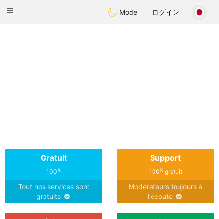
Anim
our
Toggle
Mode
ログイン
navigation
Gratuit
Support
%
%
100
100
gratuit
Tout nos services sont
Modérateurs toujours à
gratuits
l'écoute