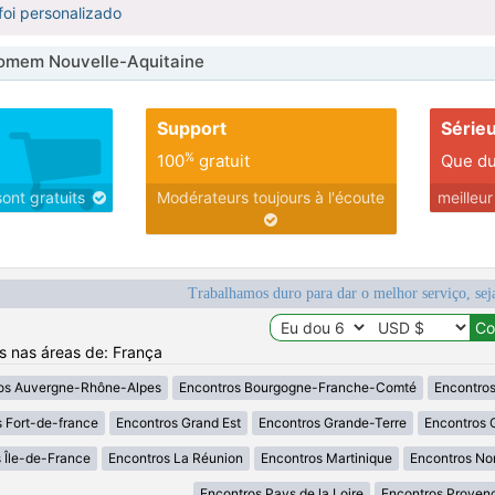
foi personalizado
omem Nouvelle-Aquitaine
Support
Série
%
100
gratuit
Que du
sont gratuits
Modérateurs toujours à l'écoute
meilleu
Trabalhamos duro para dar o melhor serviço, sej
os nas áreas de: França
os Auvergne-Rhône-Alpes
Encontros Bourgogne-Franche-Comté
Encontros
 Fort-de-france
Encontros Grand Est
Encontros Grande-Terre
Encontros 
 Île-de-France
Encontros La Réunion
Encontros Martinique
Encontros No
Encontros Pays de la Loire
Encontros Proven