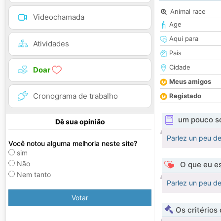
Animal race
Videochamada
Age
Aqui para
Atividades
País
Cidade
Doar
Meus amigos
Cronograma de trabalho
Registado
um pouco s
Dê sua opinião
Parlez un peu de
Você notou alguma melhoria neste site?
sim
Não
O que eu es
Nem tanto
Parlez un peu de
Votar
Os critérios