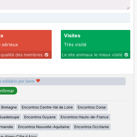
ux
Visites
 sérieux
Très visité
r qualité des membres
Le site animaux le mieux visité
a solidário por favor
 Bretagne
Encontros Centre-Val de Loire
Encontros Corse
Guadeloupe
Encontros Guyane
Encontros Hauts-de-France
rmandie
Encontros Nouvelle-Aquitaine
Encontros Occitanie
ce-Alpes-Côte d Azur