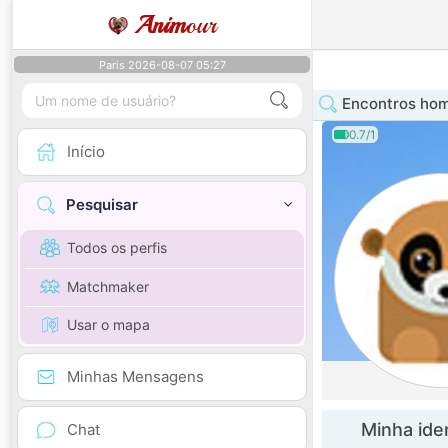
Anim
our
Paris 2026-08-07 05:27
Encontros hom
0.7/1
Início
Pesquisar
Todos os perfis
Matchmaker
Usar o mapa
Minhas Mensagens
Minha ide
Chat