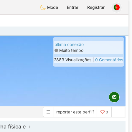
Mode
Entrar
Registrar
última conexão
Muito tempo
2883 Visualizações |
0 Comentários
reportar este perfil?
0
a física e +