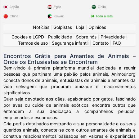
Japão
Egito
Golfo
China
Kuwait
Toda a lista
Notícias
|
Golpistas
|
Loja
|
Opiniões
Cookies e LGPD
|
Publicidade
|
Sobre nós
|
Privacidade
|
Termos de uso
|
Segurança infantil
|
Contato
|
FAQ
Encontros Grátis para Amantes de Animais –
Onde os Entusiastas se Encontram
Bem-vindo à primeira plataforma mundial dedicada a reunir
pessoas que partilham uma paixão pelos animais. Animour.org
conecta donos de animais, entusiastas de animais e amantes da
vida selvagem que procuram amizade e relacionamentos
significativos.
Quer seja devotado aos cães, apaixonado por gatos, fascinado
por aves ou cuide de animais exóticos, encontre outros que
entendem a sua dedicação a companheiros peludos,
emplumados e escamosos.
Crie perfis detalhados mostrando a sua personalidade e os seus
queridos animais, conecte-se com outros amantes de animais e
construa relacionamentos baseados em valores e experiências