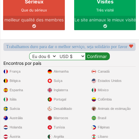
Sérieux
Visites
Que du sérieux
Très visité
meilleur qualité des membres
Le site animaux le mieux visité
Trabalhamos duro para dar o melhor serviço, seja solidário por favor
Encontros por país
França
Alemanha
Canadá
Bélgica
Suíça
Estados Unidos
Espanha
Inglaterra
México
Itália
Portugal
Colômbia
Suécia
Desabilitado
Animais de estimação
Austrália
Marrocos
Brasil
Holanda
Tunísia
Filipinas
Áustria
Argélia
Líbano