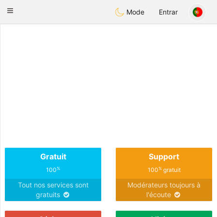
Anim
our
Toggle
Mode
Entrar
navigation
Gratuit
Support
%
%
100
100
gratuit
Tout nos services sont
Modérateurs toujours à
gratuits
l'écoute