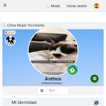
Anim
our
Toggle
Mode
Iniciar sesión
navigation
Citas Mujer Occitanie
0.6/1
1
Anthox
Mucho tiempo
1
Mi identidad