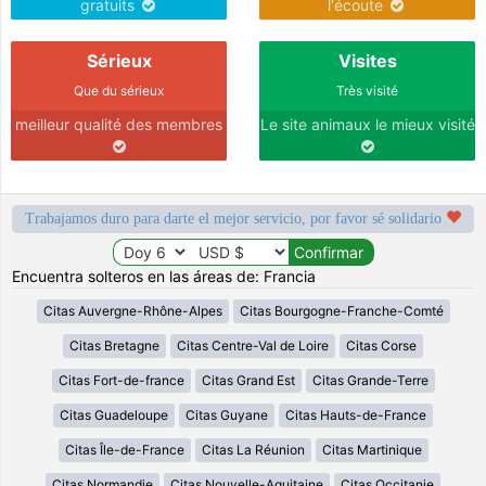
gratuits
l'écoute
Sérieux
Visites
Que du sérieux
Très visité
meilleur qualité des membres
Le site animaux le mieux visité
Trabajamos duro para darte el mejor servicio, por favor sé solidario
Encuentra solteros en las áreas de: Francia
Citas Auvergne-Rhône-Alpes
Citas Bourgogne-Franche-Comté
Citas Bretagne
Citas Centre-Val de Loire
Citas Corse
Citas Fort-de-france
Citas Grand Est
Citas Grande-Terre
Citas Guadeloupe
Citas Guyane
Citas Hauts-de-France
Citas Île-de-France
Citas La Réunion
Citas Martinique
Citas Normandie
Citas Nouvelle-Aquitaine
Citas Occitanie