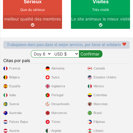
Sérieux
Visites
Que du sérieux
Très visité
meilleur qualité des membres
Le site animaux le mieux visité
Trabajamos duro para darte el mejor servicio, por favor sé solidario
Citas por país
Francia
Alemania
Canadá
Bélgica
Suiza
Estados Unidos
España
Inglaterra
México
Italia
Portugal
Colombia
Suecia
Desactivado
Mascotas
Australia
Marruecos
Brasil
Países Bajos
Túnez
Filipinas
Austria
Argelia
Líbano