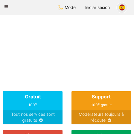
Anim
our
Toggle
Mode
Iniciar sesión
navigation
Gratuit
Support
%
%
100
100
gratuit
Tout nos services sont
Modérateurs toujours à
gratuits
l'écoute