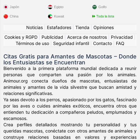
Japón
Egipto
Golfo
China
Kuwait
Toda la lista
Noticias
|
Estafadores
|
Tienda
|
Opiniones
Cookies y RGPD
|
Publicidad
|
Acerca de nosotros
|
Privacidad
|
Términos de uso
|
Seguridad infantil
|
Contacto
|
FAQ
Citas Gratis para Amantes de Mascotas – Donde
los Entusiastas se Encuentran
Bienvenido a la primera plataforma mundial dedicada a reunir
personas que comparten una pasión por los animales.
Animour.org conecta dueños de mascotas, entusiastas de
animales y amantes de la vida silvestre que buscan amistad y
relaciones significativas.
Ya seas devoto a los perros, apasionado por los gatos, fascinado
por las aves o cuides animales exóticos, encuentra otros que
entienden tu dedicación a compañeros peludos, emplumados y
escamosos.
Crea perfiles detallados mostrando tu personalidad y tus
queridas mascotas, conéctate con otros amantes de animales y
construye relaciones basadas en valores y experiencias