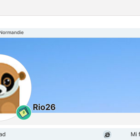
Normandie
Rio26
0
dad
Mi f