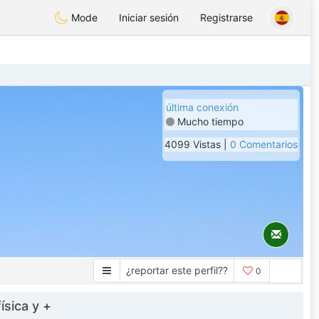
Mode
Iniciar sesión
Registrarse
última conexión
Mucho tiempo
4099 Vistas |
0 Comentarios
¿reportar este perfil??
0
ísica y +