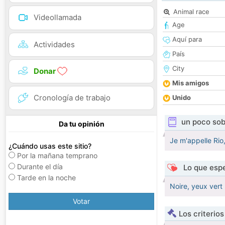
Animal race
Videollamada
Age
Aquí para
Actividades
País
City
Donar
Mis amigos
Cronología de trabajo
Unido
un poco sob
Da tu opinión
Je m'appelle Rio
¿Cuándo usas este sitio?
Por la mañana temprano
Durante el día
Lo que espe
Tarde en la noche
Noire, yeux vert
Votar
Los criterio