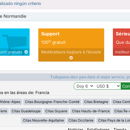
lizado ningún criterio
e Normandie
Support
Série
%
100
gratuit
Que du
sont gratuits
Modérateurs toujours à l'écoute
meilleu
Trabajamos duro para darte el mejor servicio, po
os en las áreas de: Francia
Rhône-Alpes
Citas Bourgogne-Franche-Comté
Citas Bretagne
Citas Cent
erre
Citas Guadeloupe
Citas Guyane
Citas Hauts-de-France
Citas Île
Citas Nouvelle-Aquitaine
Citas Occitanie
Citas Pays de la Loi
Noticias
|
Estafadores
|
Tienda