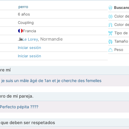
perro
Buscan
6 años
Color d
Coupling
Color d
Francia
Tipo de
Normandie
Le Lorey
,
Tamaño
Iniciar sesión
Peso
Iniciar sesión
re mí
, je suis un mâle âgé de 1an et je cherche des femelles
ro de mi pareja.
 Perfecto pépita ????
s que deben ser respetados