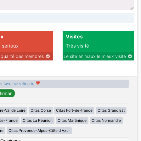
ux
Visites
 sérieux
Très visité
r qualité des membres
Le site animaux le mieux visité
r favor sé solidario
re-Val de Loire
Citas Corse
Citas Fort-de-france
Citas Grand Est
-de-France
Citas La Réunion
Citas Martinique
Citas Normandie
re
Citas Provence-Alpes-Côte d Azur
|
Opiniones