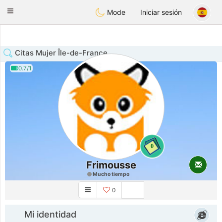
Anim
our
Toggle
Mode
Iniciar sesión
navigation
Citas Mujer Île-de-France
0.7/1
0
Frimousse
Mucho tiempo
0
Mi identidad