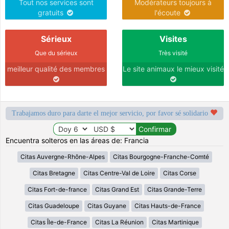
Tout nos services sont
Modérateurs toujours à
gratuits
l'écoute
Sérieux
Visites
Que du sérieux
Très visité
meilleur qualité des membres
Le site animaux le mieux visité
Trabajamos duro para darte el mejor servicio, por favor sé solidario
Encuentra solteros en las áreas de: Francia
Citas Auvergne-Rhône-Alpes
Citas Bourgogne-Franche-Comté
Citas Bretagne
Citas Centre-Val de Loire
Citas Corse
Citas Fort-de-france
Citas Grand Est
Citas Grande-Terre
Citas Guadeloupe
Citas Guyane
Citas Hauts-de-France
Citas Île-de-France
Citas La Réunion
Citas Martinique