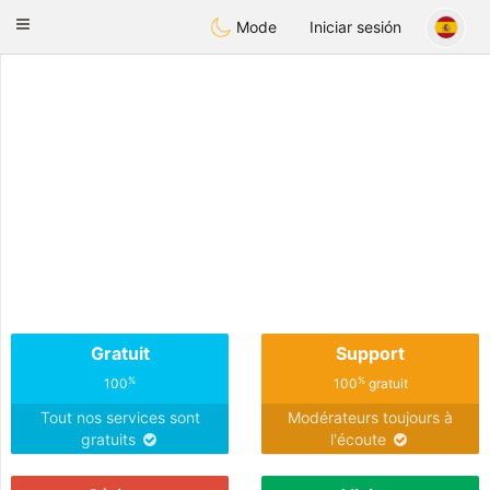
Anim
our
Toggle
Mode
Iniciar sesión
navigation
Gratuit
Support
%
%
100
100
gratuit
Tout nos services sont
Modérateurs toujours à
gratuits
l'écoute