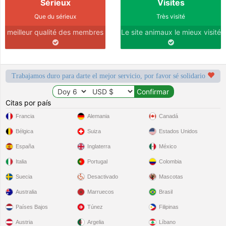
Sérieux
Visites
Que du sérieux
Très visité
meilleur qualité des membres
Le site animaux le mieux visité
Trabajamos duro para darte el mejor servicio, por favor sé solidario
Citas por país
Francia
Alemania
Canadá
Bélgica
Suiza
Estados Unidos
España
Inglaterra
México
Italia
Portugal
Colombia
Suecia
Desactivado
Mascotas
Australia
Marruecos
Brasil
Países Bajos
Túnez
Filipinas
Austria
Argelia
Líbano