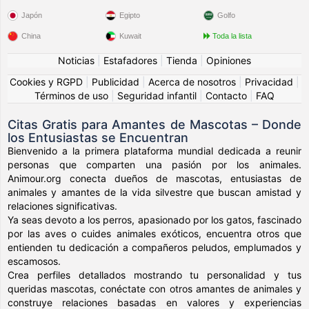
Japón
Egipto
Golfo
China
Kuwait
Toda la lista
Noticias
|
Estafadores
|
Tienda
|
Opiniones
Cookies y RGPD
|
Publicidad
|
Acerca de nosotros
|
Privacidad
|
Términos de uso
|
Seguridad infantil
|
Contacto
|
FAQ
Citas Gratis para Amantes de Mascotas – Donde
los Entusiastas se Encuentran
Bienvenido a la primera plataforma mundial dedicada a reunir
personas que comparten una pasión por los animales.
Animour.org conecta dueños de mascotas, entusiastas de
animales y amantes de la vida silvestre que buscan amistad y
relaciones significativas.
Ya seas devoto a los perros, apasionado por los gatos, fascinado
por las aves o cuides animales exóticos, encuentra otros que
entienden tu dedicación a compañeros peludos, emplumados y
escamosos.
Crea perfiles detallados mostrando tu personalidad y tus
queridas mascotas, conéctate con otros amantes de animales y
construye relaciones basadas en valores y experiencias