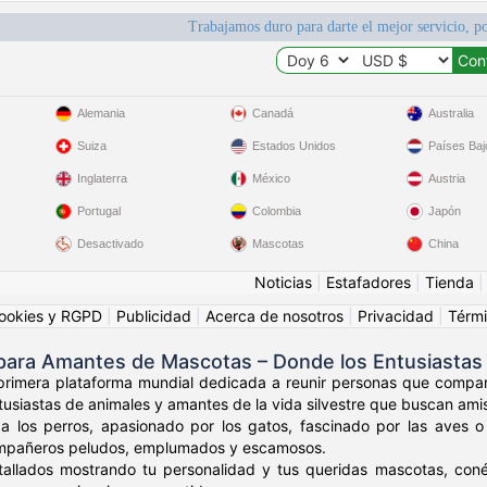
Trabajamos duro para darte el mejor servicio, po
Alemania
Canadá
Australia
Suiza
Estados Unidos
Países Baj
Inglaterra
México
Austria
Portugal
Colombia
Japón
Desactivado
Mascotas
China
Noticias
|
Estafadores
|
Tienda
ookies y RGPD
|
Publicidad
|
Acerca de nosotros
|
Privacidad
|
Térmi
 para Amantes de Mascotas – Donde los Entusiastas
 primera plataforma mundial dedicada a reunir personas que compar
usiastas de animales y amantes de la vida silvestre que buscan amist
a los perros, apasionado por los gatos, fascinado por las aves o
mpañeros peludos, emplumados y escamosos.
etallados mostrando tu personalidad y tus queridas mascotas, con