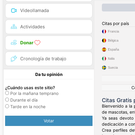
Videollamada
Citas por país
Actividades
Francia
Bélgica
Donar
España
Cronología de trabajo
Italia
Suecia
Da tu opinión
C
¿Cuándo usas este sitio?
Por la mañana temprano
Citas Gratis
Durante el día
Bienvenido a la
Tarde en la noche
de mascotas, ent
Ya seas devoto 
Votar
dedicación a co
Crea perfiles d