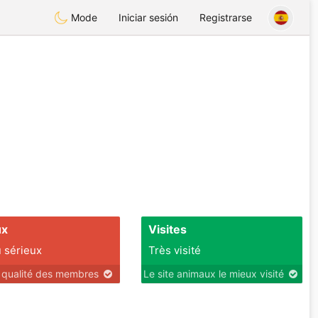
Mode
Iniciar sesión
Registrarse
ux
Visites
 sérieux
Très visité
r qualité des membres
Le site animaux le mieux visité