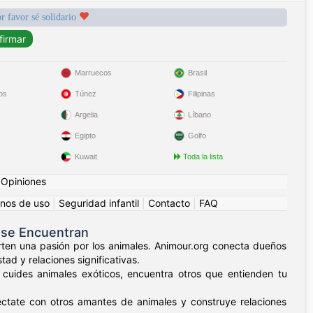
r favor sé solidario
Marruecos
Brasil
os
Túnez
Filipinas
Argelia
Líbano
Egipto
Golfo
Kuwait
Toda la lista
|
Opiniones
nos de uso
|
Seguridad infantil
|
Contacto
|
FAQ
 se Encuentran
ten una pasión por los animales. Animour.org conecta dueños
ad y relaciones significativas.
 cuides animales exóticos, encuentra otros que entienden tu
éctate con otros amantes de animales y construye relaciones