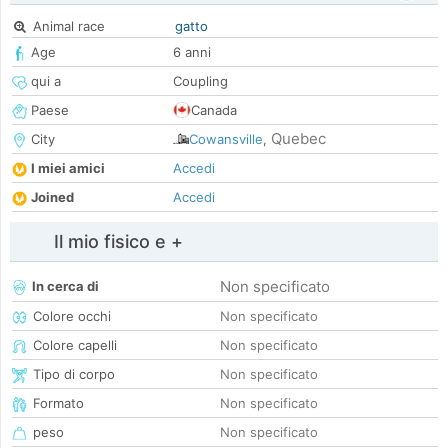
Animal race
gatto
Age
6 anni
qui a
Coupling
Paese
Canada
Quebec
City
Cowansville
,
I miei amici
Accedi
Joined
Accedi
Il mio fisico e +
Non specificato
In cerca di
Colore occhi
Non specificato
Colore capelli
Non specificato
Tipo di corpo
Non specificato
Formato
Non specificato
peso
Non specificato