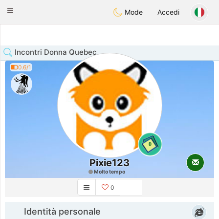
Anim
our
Toggle
Mode
Accedi
navigation
Incontri Donna Quebec
0.6/1
0
Pixie123
Molto tempo
0
Identità personale