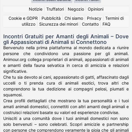
Notizie
|
Truffatori
|
Negozio
|
Opinioni
Cookie e GDPR
|
Pubblicità
|
Chi siamo
|
Privacy
|
Termini di
utilizzo
|
Sicurezza dei minori
|
Contatto
|
FAQ
Incontri Gratuiti per Amanti degli Animali – Dove
gli Appassionati di Animali si Connettono
Benvenuto nella prima piattaforma al mondo dedicata a riunire
persone che condividono una passione per gli animali.
Animour.org collega proprietari di animali, appassionati di animali
e amanti della fauna selvatica in cerca di amicizia e relazioni
significative.
Che tu sia devoto ai cani, appassionato di gatti, affascinato dagli
uccelli o ti prenda cura di animali esotici, trova altri che
comprendono la tua dedizione ai compagni pelosi, piumati e
squamosi.
Crea profili dettagliati che mostrano la tua personalità e i tuoi
amati animali domestici, connettiti con altri amanti degli animali e
costruisci relazioni basate su valori ed esperienze condivise.
Unisciti a una comunità dove i tuoi animali domestici non sono
solo benvenuti – sono celebrati. Scopri amicizie e partnership
con persone che comprendono veramente la gioia che gli animali