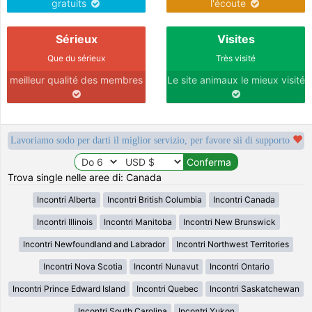
gratuits
l'écoute
Sérieux
Visites
Que du sérieux
Très visité
meilleur qualité des membres
Le site animaux le mieux visité
Lavoriamo sodo per darti il miglior servizio, per favore sii di supporto
Trova single nelle aree di: Canada
Incontri Alberta
Incontri British Columbia
Incontri Canada
Incontri Illinois
Incontri Manitoba
Incontri New Brunswick
Incontri Newfoundland and Labrador
Incontri Northwest Territories
Incontri Nova Scotia
Incontri Nunavut
Incontri Ontario
Incontri Prince Edward Island
Incontri Quebec
Incontri Saskatchewan
Incontri South Carolina
Incontri Yukon