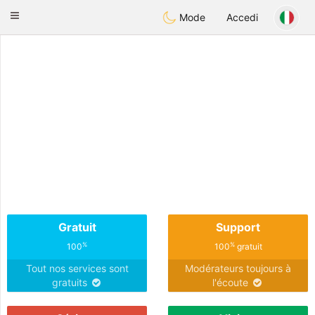
Anim
our
Toggle
Mode
Accedi
navigation
Gratuit
Support
%
%
100
100
gratuit
Tout nos services sont
Modérateurs toujours à
gratuits
l'écoute