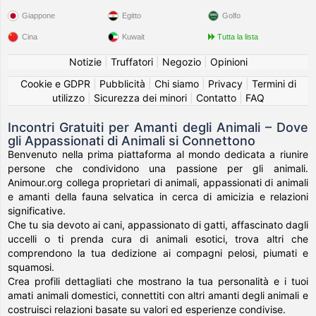
Giappone
Egitto
Golfo
Cina
Kuwait
Tutta la lista
Notizie
|
Truffatori
|
Negozio
|
Opinioni
Cookie e GDPR
|
Pubblicità
|
Chi siamo
|
Privacy
|
Termini di
utilizzo
|
Sicurezza dei minori
|
Contatto
|
FAQ
Incontri Gratuiti per Amanti degli Animali – Dove
gli Appassionati di Animali si Connettono
Benvenuto nella prima piattaforma al mondo dedicata a riunire
persone che condividono una passione per gli animali.
Animour.org collega proprietari di animali, appassionati di animali
e amanti della fauna selvatica in cerca di amicizia e relazioni
significative.
Che tu sia devoto ai cani, appassionato di gatti, affascinato dagli
uccelli o ti prenda cura di animali esotici, trova altri che
comprendono la tua dedizione ai compagni pelosi, piumati e
squamosi.
Crea profili dettagliati che mostrano la tua personalità e i tuoi
amati animali domestici, connettiti con altri amanti degli animali e
costruisci relazioni basate su valori ed esperienze condivise.