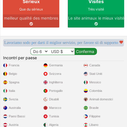
Sérieux
Visites
Que du sérieux
Très visité
meilleur qualité des membres
Le site animaux le mieux visité
Lavoriamo sodo per darti il miglior servizio, per favore sii di supporto
Incontri per paese
Francia
Germania
Canada
Belgio
Svizzera
Stati Uniti
Spagna
Inghilterra
Messico
Italia
Portogallo
Colombia
Svezia
Disabili
Animali domestici
Australia
Marocco
Brasile
Paesi Bassi
Tunisia
Filippine
Austria
Algeria
Libano