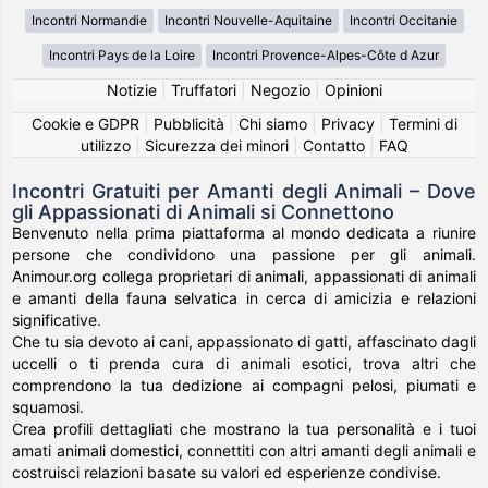
Incontri Normandie
Incontri Nouvelle-Aquitaine
Incontri Occitanie
Incontri Pays de la Loire
Incontri Provence-Alpes-Côte d Azur
Notizie
|
Truffatori
|
Negozio
|
Opinioni
Cookie e GDPR
|
Pubblicità
|
Chi siamo
|
Privacy
|
Termini di
utilizzo
|
Sicurezza dei minori
|
Contatto
|
FAQ
Incontri Gratuiti per Amanti degli Animali – Dove
gli Appassionati di Animali si Connettono
Benvenuto nella prima piattaforma al mondo dedicata a riunire
persone che condividono una passione per gli animali.
Animour.org collega proprietari di animali, appassionati di animali
e amanti della fauna selvatica in cerca di amicizia e relazioni
significative.
Che tu sia devoto ai cani, appassionato di gatti, affascinato dagli
uccelli o ti prenda cura di animali esotici, trova altri che
comprendono la tua dedizione ai compagni pelosi, piumati e
squamosi.
Crea profili dettagliati che mostrano la tua personalità e i tuoi
amati animali domestici, connettiti con altri amanti degli animali e
costruisci relazioni basate su valori ed esperienze condivise.