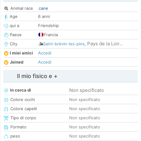
Animal race
cane
Age
6 anni
qui a
Friendship
Paese
Francia
Pays de la Loir...
City
Saint-brévin-les-pins
,
I miei amici
Accedi
Joined
Accedi
Il mio fisico e +
Non specificato
In cerca di
Colore occhi
Non specificato
Colore capelli
Non specificato
Tipo di corpo
Non specificato
Formato
Non specificato
peso
Non specificato