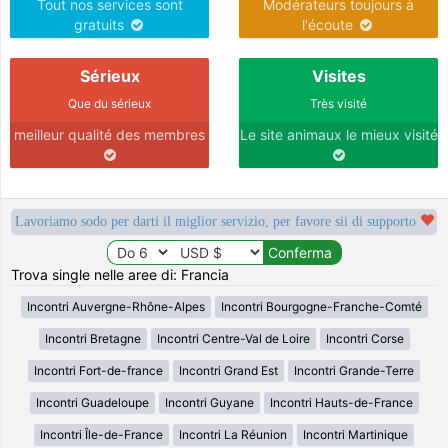
Tout nos services sont
Modérateurs toujours à
gratuits
l'écoute
Sérieux
Visites
Que du sérieux
Très visité
meilleur qualité des membres
Le site animaux le mieux visité
Lavoriamo sodo per darti il miglior servizio, per favore sii di supporto
Trova single nelle aree di: Francia
Incontri Auvergne-Rhône-Alpes
Incontri Bourgogne-Franche-Comté
Incontri Bretagne
Incontri Centre-Val de Loire
Incontri Corse
Incontri Fort-de-france
Incontri Grand Est
Incontri Grande-Terre
Incontri Guadeloupe
Incontri Guyane
Incontri Hauts-de-France
Incontri Île-de-France
Incontri La Réunion
Incontri Martinique