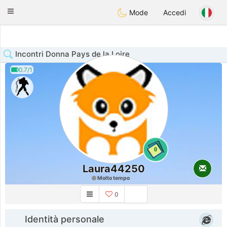
Anim
our
Toggle
Mode
Accedi
navigation
Incontri Donna Pays de la Loire
0.7/1
0
Laura44250
Molto tempo
0
Identità personale