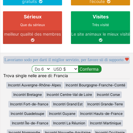
gratuits
l'écoute
Sérieux
Visites
Que du sérieux
Très visité
meilleur qualité des membres
Le site animaux le mieux visité
Lavoriamo sodo per darti il miglior servizio, per favore sii di supporto
Trova single nelle aree di: Francia
Incontri Auvergne-Rhône-Alpes
Incontri Bourgogne-Franche-Comté
Incontri Bretagne
Incontri Centre-Val de Loire
Incontri Corse
Incontri Fort-de-france
Incontri Grand Est
Incontri Grande-Terre
Incontri Guadeloupe
Incontri Guyane
Incontri Hauts-de-France
Incontri Île-de-France
Incontri La Réunion
Incontri Martinique
Incontri Normandie
Incontri Nouvelle-Aquitaine
Incontri Occitanie