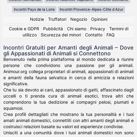
Incontri Pays de la Loire
Incontri Provence-Alpes-Côte d Azur
Notizie
|
Truffatori
|
Negozio
|
Opinioni
Cookie e GDPR
|
Pubblicità
|
Chi siamo
|
Privacy
|
Termini di
utilizzo
|
Sicurezza dei minori
|
Contatto
|
FAQ
Incontri Gratuiti per Amanti degli Animali – Dove
gli Appassionati di Animali si Connettono
Benvenuto nella prima piattaforma al mondo dedicata a riunire
persone che condividono una passione per gli animali.
Animour.org collega proprietari di animali, appassionati di animali
e amanti della fauna selvatica in cerca di amicizia e relazioni
significative.
Che tu sia devoto ai cani, appassionato di gatti, affascinato dagli
uccelli o ti prenda cura di animali esotici, trova altri che
comprendono la tua dedizione ai compagni pelosi, piumati e
squamosi.
Crea profili dettagliati che mostrano la tua personalità e i tuoi
amati animali domestici, connettiti con altri amanti degli animali e
costruisci relazioni basate su valori ed esperienze condivise.
Unisciti a una comunità dove i tuoi animali domestici non sono