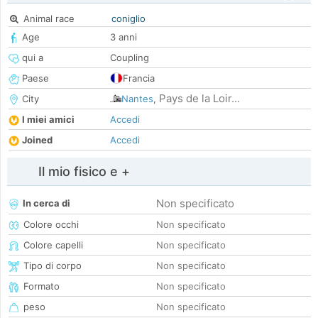
Animal race
coniglio
Age
3 anni
qui a
Coupling
Paese
Francia
Pays de la Loir...
City
Nantes
,
I miei amici
Accedi
Joined
Accedi
Il mio fisico e +
Non specificato
In cerca di
Colore occhi
Non specificato
Colore capelli
Non specificato
Tipo di corpo
Non specificato
Formato
Non specificato
peso
Non specificato