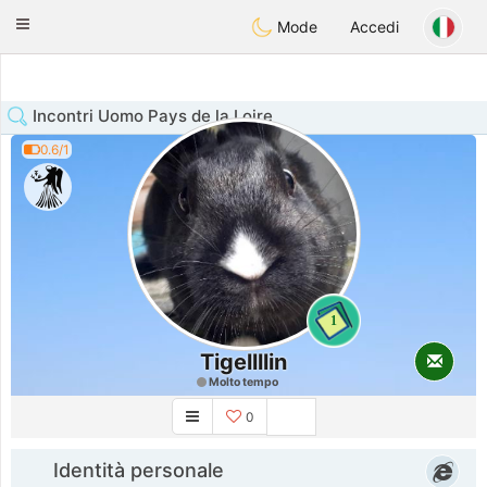
Anim
our
Toggle
Mode
Accedi
navigation
Incontri Uomo Pays de la Loire
0.6/1
1
Tigellllin
Molto tempo
0
Identità personale