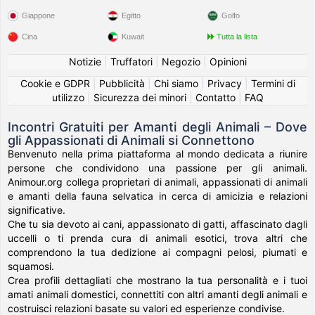
Giappone
Egitto
Golfo
Cina
Kuwait
Tutta la lista
Notizie
|
Truffatori
|
Negozio
|
Opinioni
Cookie e GDPR
|
Pubblicità
|
Chi siamo
|
Privacy
|
Termini di
utilizzo
|
Sicurezza dei minori
|
Contatto
|
FAQ
Incontri Gratuiti per Amanti degli Animali – Dove
gli Appassionati di Animali si Connettono
Benvenuto nella prima piattaforma al mondo dedicata a riunire
persone che condividono una passione per gli animali.
Animour.org collega proprietari di animali, appassionati di animali
e amanti della fauna selvatica in cerca di amicizia e relazioni
significative.
Che tu sia devoto ai cani, appassionato di gatti, affascinato dagli
uccelli o ti prenda cura di animali esotici, trova altri che
comprendono la tua dedizione ai compagni pelosi, piumati e
squamosi.
Crea profili dettagliati che mostrano la tua personalità e i tuoi
amati animali domestici, connettiti con altri amanti degli animali e
costruisci relazioni basate su valori ed esperienze condivise.