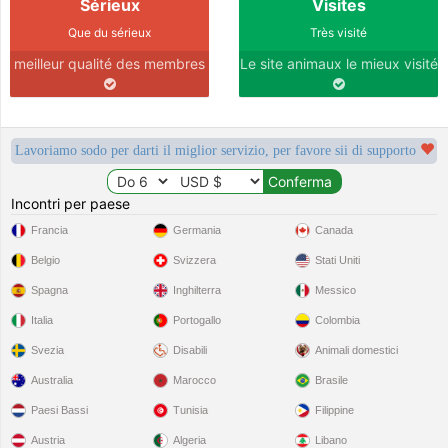
Sérieux
Visites
Que du sérieux
Très visité
meilleur qualité des membres
Le site animaux le mieux visité
Lavoriamo sodo per darti il miglior servizio, per favore sii di supporto
Incontri per paese
Francia
Germania
Canada
Belgio
Svizzera
Stati Uniti
Spagna
Inghilterra
Messico
Italia
Portogallo
Colombia
Svezia
Disabili
Animali domestici
Australia
Marocco
Brasile
Paesi Bassi
Tunisia
Filippine
Austria
Algeria
Libano