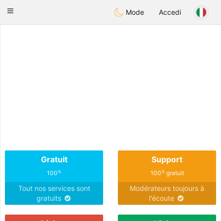
Anim
our
Toggle
Mode
Accedi
navigation
Gratuit
Support
%
%
100
100
gratuit
Tout nos services sont
Modérateurs toujours à
gratuits
l'écoute