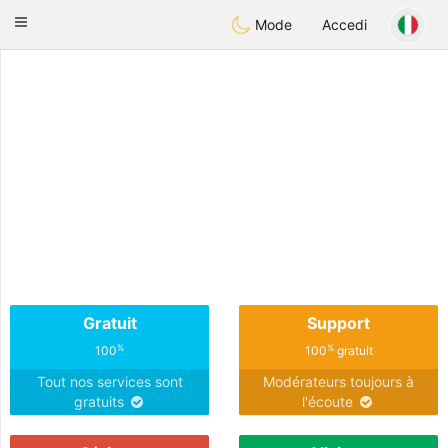
Anim
our
Toggle
Mode
Accedi
navigation
Gratuit
Support
%
%
100
100
gratuit
Tout nos services sont
Modérateurs toujours à
gratuits
l'écoute