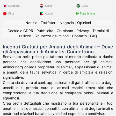
Giappone
Egitto
Golfo
Cina
Kuwait
Tutta la lista
Notizie
|
Truffatori
|
Negozio
|
Opinioni
Cookie e GDPR
|
Pubblicità
|
Chi siamo
|
Privacy
|
Termini di
utilizzo
|
Sicurezza dei minori
|
Contatto
|
FAQ
Incontri Gratuiti per Amanti degli Animali – Dove
gli Appassionati di Animali si Connettono
Benvenuto nella prima piattaforma al mondo dedicata a riunire
persone che condividono una passione per gli animali.
Animour.org collega proprietari di animali, appassionati di animali
e amanti della fauna selvatica in cerca di amicizia e relazioni
significative.
Che tu sia devoto ai cani, appassionato di gatti, affascinato dagli
uccelli o ti prenda cura di animali esotici, trova altri che
comprendono la tua dedizione ai compagni pelosi, piumati e
squamosi.
Crea profili dettagliati che mostrano la tua personalità e i tuoi
amati animali domestici, connettiti con altri amanti degli animali e
costruisci relazioni basate su valori ed esperienze condivise.