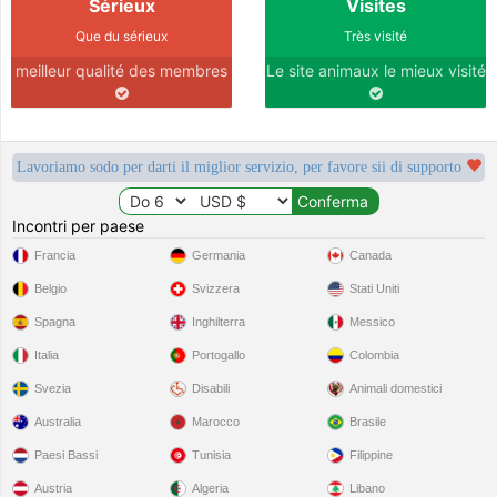
Sérieux
Visites
Que du sérieux
Très visité
meilleur qualité des membres
Le site animaux le mieux visité
Lavoriamo sodo per darti il miglior servizio, per favore sii di supporto
Incontri per paese
Francia
Germania
Canada
Belgio
Svizzera
Stati Uniti
Spagna
Inghilterra
Messico
Italia
Portogallo
Colombia
Svezia
Disabili
Animali domestici
Australia
Marocco
Brasile
Paesi Bassi
Tunisia
Filippine
Austria
Algeria
Libano