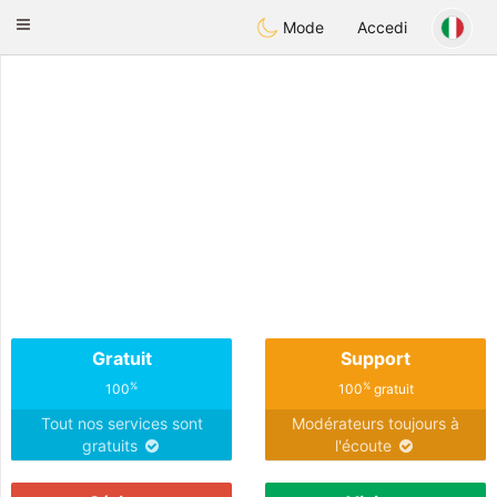
Anim
our
Toggle
Mode
Accedi
navigation
Gratuit
Support
%
%
100
100
gratuit
Tout nos services sont
Modérateurs toujours à
gratuits
l'écoute