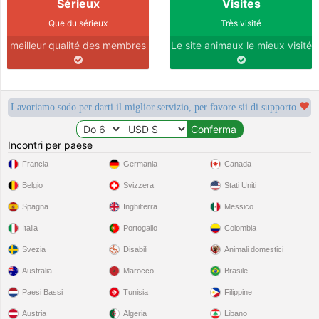
Sérieux
Visites
Que du sérieux
Très visité
meilleur qualité des membres
Le site animaux le mieux visité
Lavoriamo sodo per darti il miglior servizio, per favore sii di supporto
Incontri per paese
Francia
Germania
Canada
Belgio
Svizzera
Stati Uniti
Spagna
Inghilterra
Messico
Italia
Portogallo
Colombia
Svezia
Disabili
Animali domestici
Australia
Marocco
Brasile
Paesi Bassi
Tunisia
Filippine
Austria
Algeria
Libano