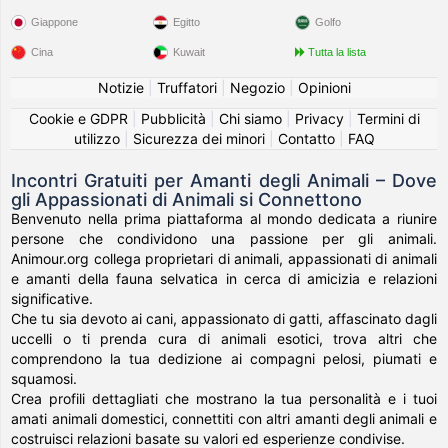
Giappone
Egitto
Golfo
Cina
Kuwait
Tutta la lista
Notizie
|
Truffatori
|
Negozio
|
Opinioni
Cookie e GDPR
|
Pubblicità
|
Chi siamo
|
Privacy
|
Termini di
utilizzo
|
Sicurezza dei minori
|
Contatto
|
FAQ
Incontri Gratuiti per Amanti degli Animali – Dove
gli Appassionati di Animali si Connettono
Benvenuto nella prima piattaforma al mondo dedicata a riunire
persone che condividono una passione per gli animali.
Animour.org collega proprietari di animali, appassionati di animali
e amanti della fauna selvatica in cerca di amicizia e relazioni
significative.
Che tu sia devoto ai cani, appassionato di gatti, affascinato dagli
uccelli o ti prenda cura di animali esotici, trova altri che
comprendono la tua dedizione ai compagni pelosi, piumati e
squamosi.
Crea profili dettagliati che mostrano la tua personalità e i tuoi
amati animali domestici, connettiti con altri amanti degli animali e
costruisci relazioni basate su valori ed esperienze condivise.