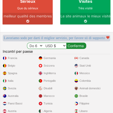
Sérieux
Visites
Que du sérieux
Très visité
meilleur qualité des membres
Le site animaux le mieux visité
Lavoriamo sodo per darti il miglior servizio, per favore sii di supporto
Incontri per paese
Francia
Germania
Canada
Belgio
Svizzera
Stati Uniti
Spagna
Inghilterra
Messico
Italia
Portogallo
Colombia
Svezia
Disabili
Animali domestici
Australia
Marocco
Brasile
Paesi Bassi
Tunisia
Filippine
Austria
Algeria
Libano