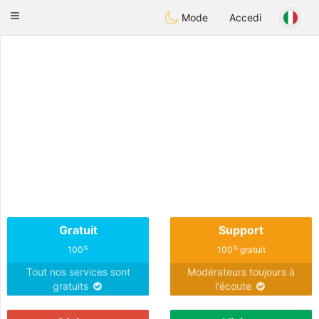
Anim
our
Toggle
Mode
Accedi
navigation
Gratuit
Support
%
%
100
100
gratuit
Tout nos services sont
Modérateurs toujours à
gratuits
l'écoute