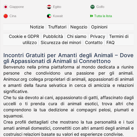
Giappone
Egitto
Golfo
Cina
Kuwait
Tutta la lista
Notizie
|
Truffatori
|
Negozio
|
Opinioni
Cookie e GDPR
|
Pubblicità
|
Chi siamo
|
Privacy
|
Termini di
utilizzo
|
Sicurezza dei minori
|
Contatto
|
FAQ
Incontri Gratuiti per Amanti degli Animali – Dove
gli Appassionati di Animali si Connettono
Benvenuto nella prima piattaforma al mondo dedicata a riunire
persone che condividono una passione per gli animali.
Animour.org collega proprietari di animali, appassionati di animali
e amanti della fauna selvatica in cerca di amicizia e relazioni
significative.
Che tu sia devoto ai cani, appassionato di gatti, affascinato dagli
uccelli o ti prenda cura di animali esotici, trova altri che
comprendono la tua dedizione ai compagni pelosi, piumati e
squamosi.
Crea profili dettagliati che mostrano la tua personalità e i tuoi
amati animali domestici, connettiti con altri amanti degli animali e
costruisci relazioni basate su valori ed esperienze condivise.