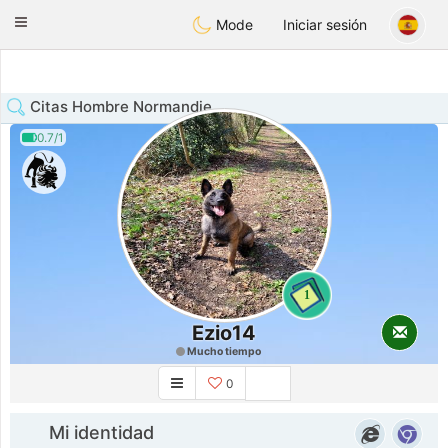
Anim
our
Toggle
Mode
Iniciar sesión
navigation
Citas Hombre Normandie
0.7/1
1
Ezio14
Mucho tiempo
0
Mi identidad