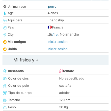
Animal race
perro
Age
4 años
Aquí para
Friendship
País
Francia
Normandie
City
Vire
,
Mis amigos
Iniciar sesión
Unido
Iniciar sesión
Mi física y +
Buscando
female
Color de ojos
No especificado
Color de pelo
castaña
Tipo de cuerpo
atlético
Tamaño
120 cm
Peso
30 Kg