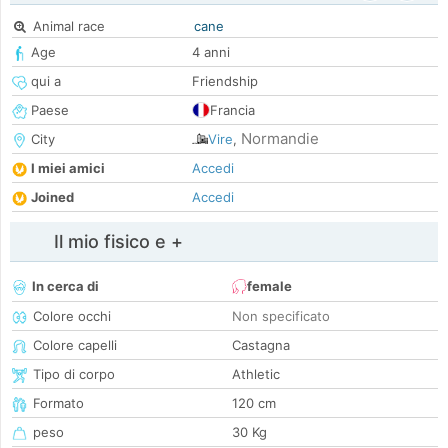
Animal race
cane
Age
4 anni
qui a
Friendship
Paese
Francia
Normandie
City
Vire
,
I miei amici
Accedi
Joined
Accedi
Il mio fisico e +
In cerca di
female
Colore occhi
Non specificato
Colore capelli
Castagna
Tipo di corpo
Athletic
Formato
120 cm
peso
30 Kg