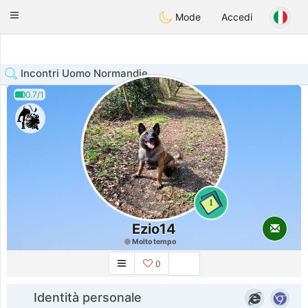
Anim
our
Toggle
Mode
Accedi
navigation
Incontri Uomo Normandie
0.7/1
1
Ezio14
Molto tempo
0
Identità personale