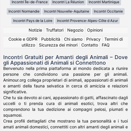
Incontri Île-de-France
Incontri La Réunion
Incontri Martinique
Incontri Normandie
Incontri Nouvelle-Aquitaine
Incontri Occitanie
Incontri Pays de la Loire
Incontri Provence-Alpes-Côte d Azur
Notizie
|
Truffatori
|
Negozio
|
Opinioni
Cookie e GDPR
|
Pubblicità
|
Chi siamo
|
Privacy
|
Termini di
utilizzo
|
Sicurezza dei minori
|
Contatto
|
FAQ
Incontri Gratuiti per Amanti degli Animali – Dove
gli Appassionati di Animali si Connettono
Benvenuto nella prima piattaforma al mondo dedicata a riunire
persone che condividono una passione per gli animali.
Animour.org collega proprietari di animali, appassionati di animali
e amanti della fauna selvatica in cerca di amicizia e relazioni
significative.
Che tu sia devoto ai cani, appassionato di gatti, affascinato dagli
uccelli o ti prenda cura di animali esotici, trova altri che
comprendono la tua dedizione ai compagni pelosi, piumati e
squamosi.
Crea profili dettagliati che mostrano la tua personalità e i tuoi
amati animali domestici, connettiti con altri amanti degli animali e