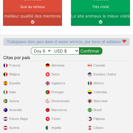
Que du sérieux
Très visité
meilleur qualité des membres
Le site animaux le mieux visité
Trabajamos duro para darte el mejor servicio, por favor sé solidario
Citas por país
Francia
Alemania
Canadá
Bélgica
Suiza
Estados Unidos
España
Inglaterra
México
Italia
Portugal
Colombia
Suecia
Desactivado
Mascotas
Australia
Marruecos
Brasil
Países Bajos
Túnez
Filipinas
Austria
Argelia
Líbano