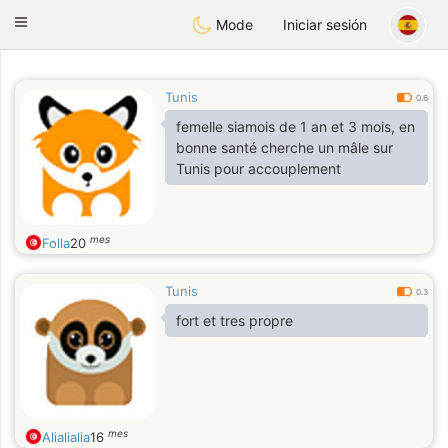
Anim
our
Toggle
Mode
Iniciar sesión
navigation
Tunis
0.6
femelle siamois de 1 an et 3 mois, en
bonne santé cherche un mâle sur
Tunis pour accouplement
mes
Folla
20
Tunis
0.3
fort et tres propre
mes
Alialialia
16