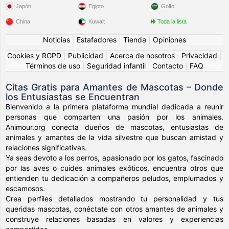
Japón
Egipto
Golfo
China
Kuwait
Toda la lista
Noticias
|
Estafadores
|
Tienda
|
Opiniones
Cookies y RGPD
|
Publicidad
|
Acerca de nosotros
|
Privacidad
|
Términos de uso
|
Seguridad infantil
|
Contacto
|
FAQ
Citas Gratis para Amantes de Mascotas – Donde
los Entusiastas se Encuentran
Bienvenido a la primera plataforma mundial dedicada a reunir
personas que comparten una pasión por los animales.
Animour.org conecta dueños de mascotas, entusiastas de
animales y amantes de la vida silvestre que buscan amistad y
relaciones significativas.
Ya seas devoto a los perros, apasionado por los gatos, fascinado
por las aves o cuides animales exóticos, encuentra otros que
entienden tu dedicación a compañeros peludos, emplumados y
escamosos.
Crea perfiles detallados mostrando tu personalidad y tus
queridas mascotas, conéctate con otros amantes de animales y
construye relaciones basadas en valores y experiencias