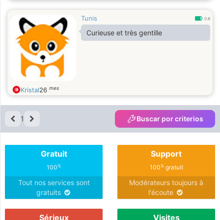
Tunis
0.8
Curieuse et très gentille
mes
Kristal
26
1
Buscar por criterios
Gratuit
Support
%
%
100
100
gratuit
Tout nos services sont
Modérateurs toujours à
gratuits
l'écoute
Sérieux
Visites