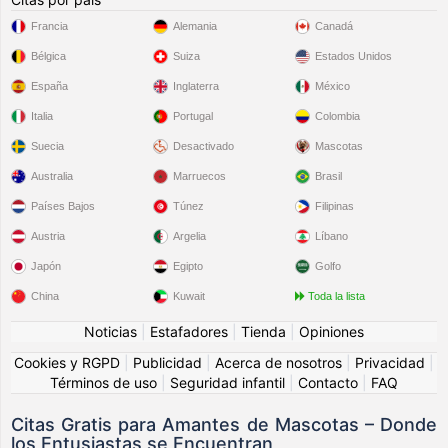
Francia
Alemania
Canadá
Bélgica
Suiza
Estados Unidos
España
Inglaterra
México
Italia
Portugal
Colombia
Suecia
Desactivado
Mascotas
Australia
Marruecos
Brasil
Países Bajos
Túnez
Filipinas
Austria
Argelia
Líbano
Japón
Egipto
Golfo
China
Kuwait
Toda la lista
Noticias
|
Estafadores
|
Tienda
|
Opiniones
Cookies y RGPD
|
Publicidad
|
Acerca de nosotros
|
Privacidad
|
Términos de uso
|
Seguridad infantil
|
Contacto
|
FAQ
Citas Gratis para Amantes de Mascotas – Donde
los Entusiastas se Encuentran