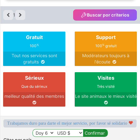
1
Buscar por criterios
Gratuit
Support
%
%
100
100
gratuit
Tout nos services sont
Modérateurs toujours à
gratuits
l'écoute
Sérieux
Visites
Que du sérieux
Très visité
meilleur qualité des membres
Le site animaux le mieux visité
Trabajamos duro para darte el mejor servicio, por favor sé solidario
Citas por país