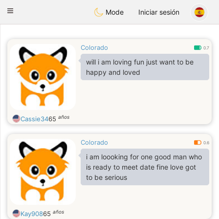
Anim
our
Toggle
Mode
Iniciar sesión
navigation
Colorado
0.7
will i am loving fun just want to be
happy and loved
años
Cassie34
65
Colorado
0.6
i am loooking for one good man who
is ready to meet date fine love got
to be serious
años
Kay908
65