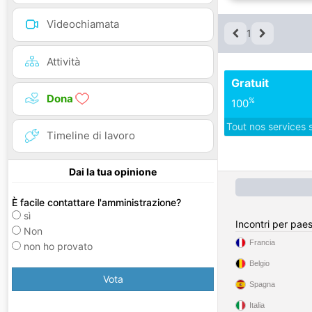
Videochiamata
1
Attività
Gratuit
Dona
%
100
Tout nos services 
Timeline di lavoro
Dai la tua opinione
È facile contattare l'amministrazione?
sì
Incontri per pae
Non
Francia
non ho provato
Belgio
Vota
Spagna
Italia