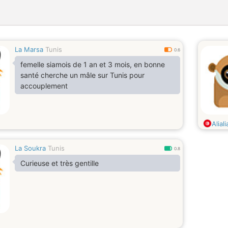
La Marsa
Tunis
0.6
femelle siamois de 1 an et 3 mois, en bonne
santé cherche un mâle sur Tunis pour
accouplement
Aliali
La Soukra
Tunis
0.8
Curieuse et très gentille