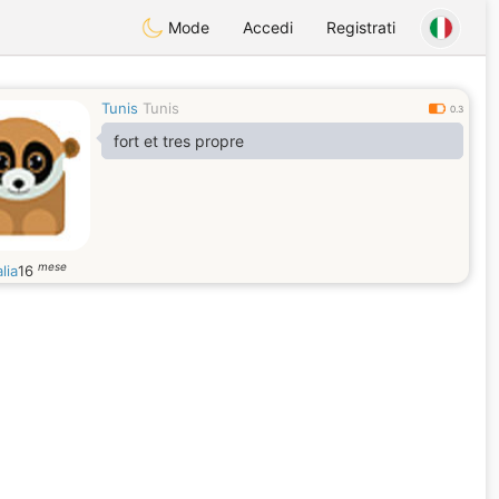
Mode
Accedi
Registrati
Tunis
Tunis
0.3
fort et tres propre
mese
alia
16