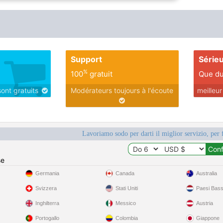
Support
Série
%
100
gratuit
Que du
sont gratuits
Modérateurs toujours à l'écoute
meilleu
Lavoriamo sodo per darti il miglior servizio, per 
se
Germania
Canada
Australia
Svizzera
Stati Uniti
Paesi Bass
Inghilterra
Messico
Austria
Portogallo
Colombia
Giappone