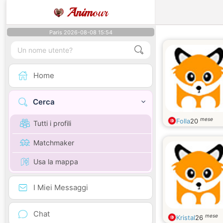
Anim
our
Paris 2026-08-08 15:54
Home
Cerca
mese
Folla
20
Tutti i profili
Matchmaker
Usa la mappa
I Miei Messaggi
Chat
mese
Kristal
26