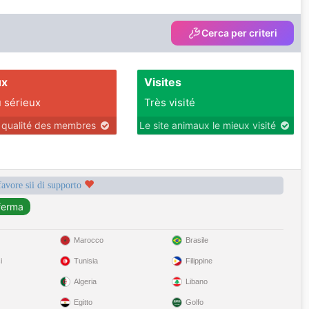
Cerca per criteri
ux
Visites
 sérieux
Très visité
r qualité des membres
Le site animaux le mieux visité
favore sii di supporto
Marocco
Brasile
i
Tunisia
Filippine
Algeria
Libano
Egitto
Golfo