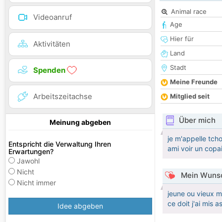
Animal race
Videoanruf
Age
Hier für
Aktivitäten
Land
Stadt
Spenden
Meine Freunde
Arbeitszeitachse
Mitglied seit
Über mich
Meinung abgeben
je m'appelle tcho
Entspricht die Verwaltung Ihren
ami voir un copa
Erwartungen?
Jawohl
Nicht
Mein Wunsc
Nicht immer
jeune ou vieux m
ce doit j'ai mis
Idee abgeben