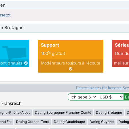
ien
esetzt
in Bretagne
Support
Série
%
100
gratuit
Que du
sont gratuits
Modérateurs toujours à l'écoute
meilleu
Unterstütze uns für besseren Se
: Frankreich
ergne-Rhône-Alpes
Dating Bourgogne-Franche-Comté
Dating Bretagne
D
and Est
Dating Grande-Terre
Dating Guadeloupe
Dating Guyane
Datin