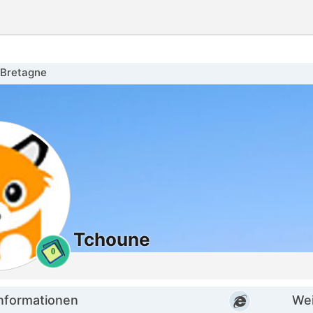
 Bretagne
Tchoune
0
informationen
Wei