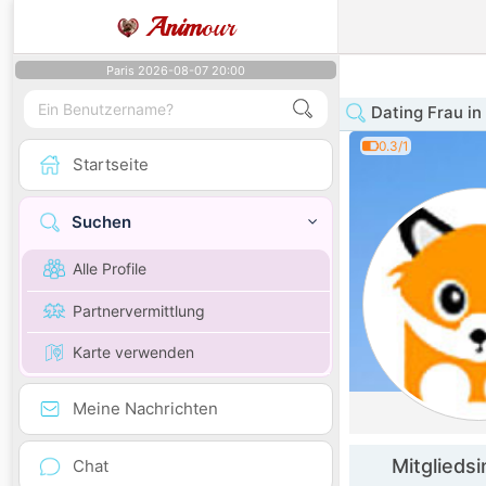
Anim
our
Paris 2026-08-07 20:00
Dating Frau in
0.3/1
Startseite
Suchen
Alle Profile
Partnervermittlung
Karte verwenden
Meine Nachrichten
Mitglieds
Chat