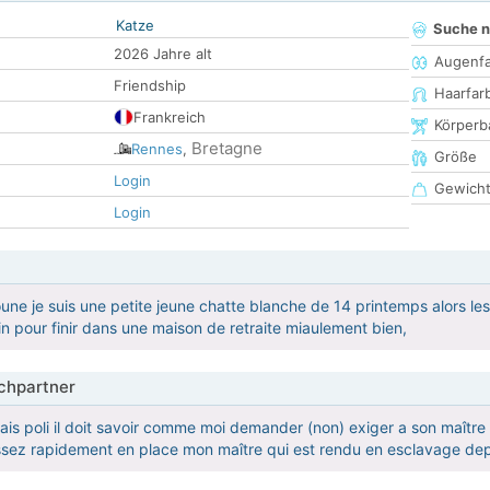
Katze
Suche 
2026 Jahre alt
Augenf
Friendship
Haarfar
Frankreich
Körperb
Bretagne
Rennes
,
Größe
Login
Gewich
Login
une je suis une petite jeune chatte blanche de 14 printemps alors les r
in pour finir dans une maison de retraite miaulement bien,
hpartner
ais poli il doit savoir comme moi demander (non) exiger a son maîtr
 assez rapidement en place mon maître qui est rendu en esclavage de