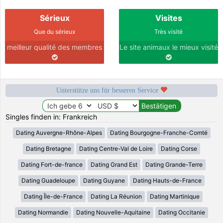
Sérieux
Visites
Que du sérieux
Très visité
meilleur qualité des membres
Le site animaux le mieux visité
Unterstütze uns für besseren Service
Singles finden in: Frankreich
Dating Auvergne-Rhône-Alpes
Dating Bourgogne-Franche-Comté
Dating Bretagne
Dating Centre-Val de Loire
Dating Corse
Dating Fort-de-france
Dating Grand Est
Dating Grande-Terre
Dating Guadeloupe
Dating Guyane
Dating Hauts-de-France
Dating Île-de-France
Dating La Réunion
Dating Martinique
Dating Normandie
Dating Nouvelle-Aquitaine
Dating Occitanie