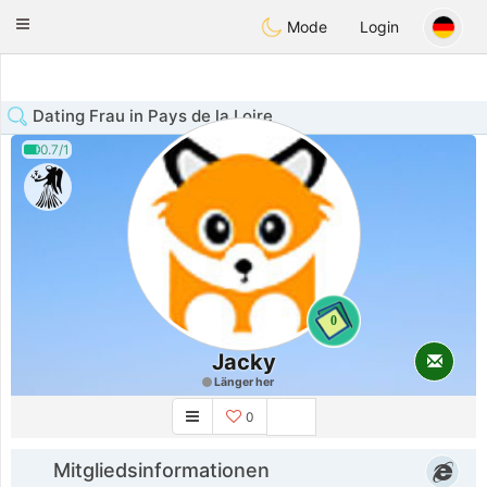
Anim
our
Toggle
Mode
Login
navigation
Dating Frau in Pays de la Loire
0.7/1
0
Jacky
Länger her
0
Mitgliedsinformationen