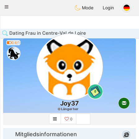
Anim
our
Toggle
Mode
Login
navigation
Dating Frau in Centre-Val de Loire
0.6/1
0
Joy37
Länger her
0
Mitgliedsinformationen