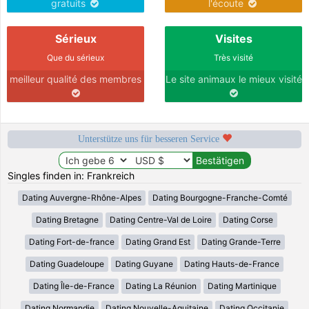
gratuits
l'écoute
Sérieux
Visites
Que du sérieux
Très visité
meilleur qualité des membres
Le site animaux le mieux visité
Unterstütze uns für besseren Service
Singles finden in: Frankreich
Dating Auvergne-Rhône-Alpes
Dating Bourgogne-Franche-Comté
Dating Bretagne
Dating Centre-Val de Loire
Dating Corse
Dating Fort-de-france
Dating Grand Est
Dating Grande-Terre
Dating Guadeloupe
Dating Guyane
Dating Hauts-de-France
Dating Île-de-France
Dating La Réunion
Dating Martinique
Dating Normandie
Dating Nouvelle-Aquitaine
Dating Occitanie